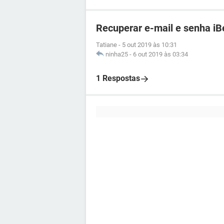
Recuperar e-mail e senha iB
Tatiane
-
5 out 2019 às 10:31
ninha25
-
6 out 2019 às 03:34
1 Respostas