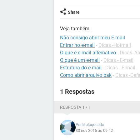
Share
Veja também:
Não consigo abrir meu E-mail
Entrar no e-mail
-
Dicas -Hotmail
O que é e-mail alternativo
-
Dicas -Y
O que é um e-mail
-
Dicas - E-mail
Estrutura do e-mail
-
Dicas - E-mail
Como abrir arquivo bak
-
Dicas -Defi
1 Respostas
RESPOSTA 1 / 1
Perfil bloqueado
30 nov 2016 às 09:42