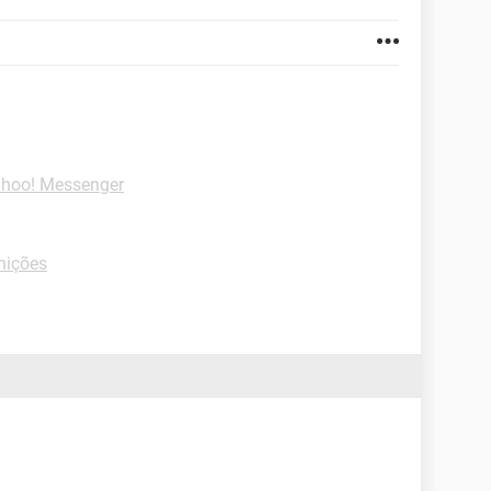
ahoo! Messenger
nições