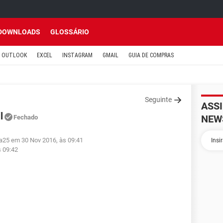
DOWNLOADS
GLOSSÁRIO
OUTLOOK
EXCEL
INSTAGRAM
GMAIL
GUIA DE COMPRAS
Seguinte
ASS
l
NEW
Fechado
ha25 em 30 Nov 2016, às 09:41
s 09:42