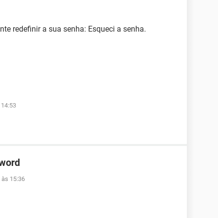
ente redefinir a sua senha: Esqueci a senha.
 14:53
 word
 às 15:36