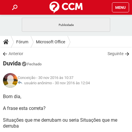
MENU
INÍCIO
JOGOS
WHATSAPP
DICAS
Fórum
Microsoft Office
CELULAR
FACEBOOK
JOGOS
WHATSAPP
DOWNLOADS
Anterior
Seguinte
OUTLOOK
EXCEL
CELULAR
FACEBOOK
Duvida
INSTAGRAM
JOGOS
GMAIL
WHATSAPP
Fechado
FÓRUM
OUTLOOK
EXCEL
GUIA DE COMPRAS
CELULAR
FACEBOOK
Conceição
- 30 nov 2016 às 10:37
INSTAGRAM
JOGOS
GMAIL
WHATSAPP
GLOSSÁRIO
usuário anônimo -
30 nov 2016 às 12:04
OUTLOOK
EXCEL
GUIA DE COMPRAS
CELULAR
FACEBOOK
INSTAGRAM
JOGOS
GMAIL
WHATSAPP
Bom dia,
OUTLOOK
EXCEL
GUIA DE COMPRAS
CELULAR
FACEBOOK
A frase esta correta?
INSTAGRAM
GMAIL
OUTLOOK
EXCEL
GUIA DE COMPRAS
Situações que me derrubam ou seria Situações que me
INSTAGRAM
GMAIL
derruba