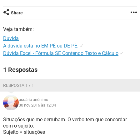
GUIA DE COMPRAS
Share
Veja também:
Duvida
A dúvida está no EM PÈ ou DE PÈ.
✓
Dúvida Excel - Fórmula SE Contendo Texto e Cálculo
✓
1 Respostas
RESPOSTA 1 / 1
usuário anônimo
30 nov 2016 às 12:04
Situações que me derrubam. O verbo tem que concordar
com o sujeito.
Sujeito = situações