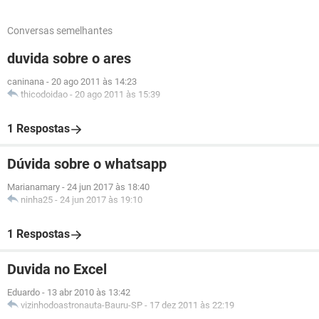
Conversas semelhantes
duvida sobre o ares
caninana
-
20 ago 2011 às 14:23
thicodoidao
-
20 ago 2011 às 15:39
1 Respostas
Dúvida sobre o whatsapp
Marianamary
-
24 jun 2017 às 18:40
ninha25
-
24 jun 2017 às 19:10
1 Respostas
Duvida no Excel
Eduardo
-
13 abr 2010 às 13:42
vizinhodoastronauta-Bauru-SP
-
17 dez 2011 às 22:19