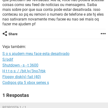
GUIA DE COMPRAS
coisas como seu feed de notícias ou mensagens. Saiba
mais sobre por que sua conta pode estar desativada. isso
conteceu so pq eu removi o numero de telefone e ate hj eles
nao sativaram novamente meu facee eu nao sei mais oq
fazer me ajudem pf
Share
Veja também:
S o s ajudem meu face esta desativado
S/pdif
Shutdown - s - t 3600
H t t p s: / /bit.ly/3no7rbk
Floppy disk(s) fail (40)
Codigos gta 5 xbox series s
1 Respostas
RESPOSTA 1 / 1