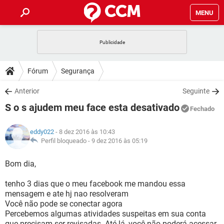
MENU
INÍCIO
JOGOS
WHATSAPP
DICAS
Fórum
Segurança
CELULAR
FACEBOOK
JOGOS
WHATSAPP
DOWNLOADS
Anterior
Seguinte
OUTLOOK
EXCEL
CELULAR
FACEBOOK
S o s ajudem meu face esta desativado
INSTAGRAM
JOGOS
GMAIL
WHATSAPP
Fechado
FÓRUM
OUTLOOK
EXCEL
GUIA DE COMPRAS
CELULAR
FACEBOOK
eddy022
- 8 dez 2016 às 10:43
INSTAGRAM
JOGOS
GMAIL
WHATSAPP
GLOSSÁRIO
Perfil bloqueado -
9 dez 2016 às 05:19
OUTLOOK
EXCEL
GUIA DE COMPRAS
CELULAR
FACEBOOK
INSTAGRAM
JOGOS
GMAIL
WHATSAPP
Bom dia,
OUTLOOK
EXCEL
GUIA DE COMPRAS
CELULAR
FACEBOOK
tenho 3 dias que o meu facebook me mandou essa
INSTAGRAM
GMAIL
mensagem e ate hj nao resolveram
OUTLOOK
EXCEL
GUIA DE COMPRAS
Você não pode se conectar agora
INSTAGRAM
GMAIL
Percebemos algumas atividades suspeitas em sua conta
que precisam ser revisadas. Até lá, você não poderá acessar