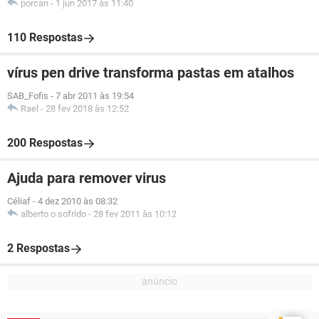
porcan
-
1 jun 2017 às 11:40
110 Respostas
vírus pen drive transforma pastas em atalhos
SAB_Fofis
-
7 abr 2011 às 19:54
Rael
-
28 fev 2018 às 12:52
200 Respostas
Ajuda para remover virus
Céliaf
-
4 dez 2010 às 08:32
alberto o sofrido
-
28 fev 2011 às 10:12
2 Respostas