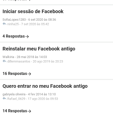
Iniciar sessão de Facebook
SofiaLopes1283
-
6 set 2020 às 08:36
ninha25
-
7 set 2020 às 05:42
4 Respostas
Reinstalar meu Facebook antigo
Walkiria
-
28 mai 2018 às 14:03
dillemmasantos
-
20 ago 2019 às 20:23
16 Respostas
Quero entrar no meu Facebook antigo
gabryela oliveira
-
4 fev 2014 às 13:10
Rafael_0629
-
17 ago 2020 às 09:53
14 Respostas