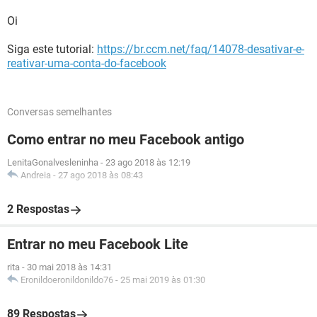
Oi
Siga este tutorial:
https://br.ccm.net/faq/14078-desativar-e-
reativar-uma-conta-do-facebook
Conversas semelhantes
Como entrar no meu Facebook antigo
LenitaGonalvesleninha
-
23 ago 2018 às 12:19
Andreia
-
27 ago 2018 às 08:43
2 Respostas
Entrar no meu Facebook Lite
rita
-
30 mai 2018 às 14:31
Eronildoeronildonildo76
-
25 mai 2019 às 01:30
89 Respostas