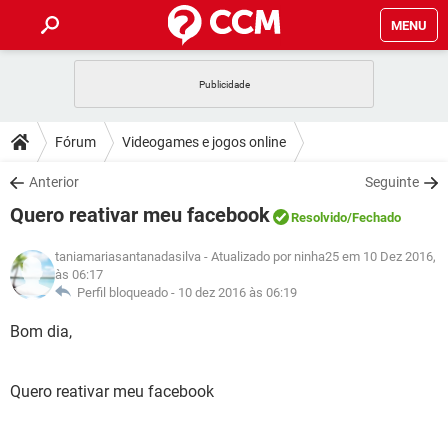
MENU
INÍCIO
JOGOS
WHATSAPP
DICAS
Fórum
Videogames e jogos online
CELULAR
FACEBOOK
JOGOS
WHATSAPP
DOWNLOADS
Anterior
Seguinte
OUTLOOK
EXCEL
CELULAR
FACEBOOK
Quero reativar meu facebook
INSTAGRAM
JOGOS
GMAIL
WHATSAPP
Resolvido
/Fechado
FÓRUM
OUTLOOK
EXCEL
GUIA DE COMPRAS
CELULAR
FACEBOOK
taniamariasantanadasilva
- Atualizado por ninha25 em 10 Dez 2016,
INSTAGRAM
JOGOS
GMAIL
WHATSAPP
às 06:17
GLOSSÁRIO
OUTLOOK
EXCEL
Perfil bloqueado -
10 dez 2016 às 06:19
GUIA DE COMPRAS
CELULAR
FACEBOOK
INSTAGRAM
JOGOS
GMAIL
WHATSAPP
Bom dia,
OUTLOOK
EXCEL
GUIA DE COMPRAS
CELULAR
FACEBOOK
INSTAGRAM
GMAIL
OUTLOOK
EXCEL
Quero reativar meu facebook
GUIA DE COMPRAS
INSTAGRAM
GMAIL