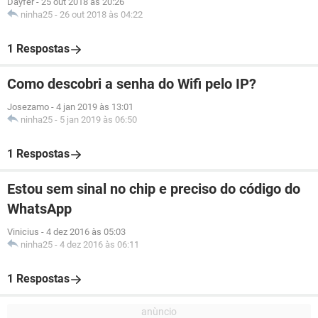
Dayfer
-
25 out 2018 às 20:26
ninha25
-
26 out 2018 às 04:22
1 Respostas
Como descobri a senha do Wifi pelo IP?
Josezamo
-
4 jan 2019 às 13:01
ninha25
-
5 jan 2019 às 06:50
1 Respostas
Estou sem sinal no chip e preciso do código do
WhatsApp
Vinicius
-
4 dez 2016 às 05:03
ninha25
-
4 dez 2016 às 06:11
1 Respostas