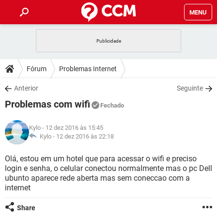
MENU
INÍCIO
JOGOS
WHATSAPP
DICAS
Fórum
Problemas Internet
CELULAR
FACEBOOK
JOGOS
WHATSAPP
DOWNLOADS
Anterior
Seguinte
OUTLOOK
EXCEL
CELULAR
FACEBOOK
Problemas com wifi
INSTAGRAM
JOGOS
GMAIL
WHATSAPP
Fechado
FÓRUM
OUTLOOK
EXCEL
GUIA DE COMPRAS
CELULAR
FACEBOOK
Kylo
- 12 dez 2016 às 15:45
INSTAGRAM
JOGOS
GMAIL
WHATSAPP
GLOSSÁRIO
Kylo -
12 dez 2016 às 22:18
OUTLOOK
EXCEL
GUIA DE COMPRAS
CELULAR
FACEBOOK
INSTAGRAM
JOGOS
GMAIL
WHATSAPP
Olá, estou em um hotel que para acessar o wifi e preciso
OUTLOOK
EXCEL
login e senha, o celular conectou normalmente mas o pc Dell
GUIA DE COMPRAS
CELULAR
FACEBOOK
ubunto aparece rede aberta mas sem coneccao com a
INSTAGRAM
GMAIL
internet
OUTLOOK
EXCEL
GUIA DE COMPRAS
INSTAGRAM
GMAIL
Share