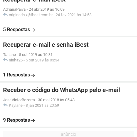
AdrianaPaiva
-
24 abr 2019 às 16:09
originado.x@ibest.com.br
-
24 fev 2021 às 14:53
5 Respostas
Recuperar e-mail e senha iBest
Tatiane
-
5 out 2019 às 10:31
ninha25
-
6 out 2019 às 03:34
1 Respostas
Receber o código do WhatsApp pelo e-mail
JoseVictorBezerra
-
30 mai 2018 às 05:43
Kaylane
-
8 jan 2021 às 20:59
9 Respostas