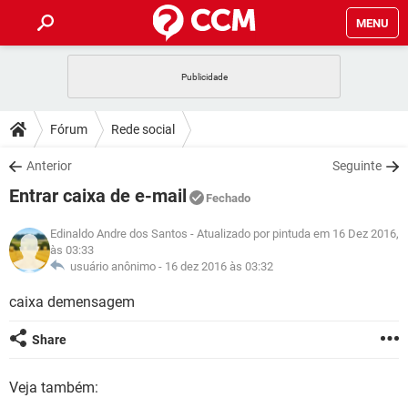
MENU
INÍCIO
JOGOS
WHATSAPP
DICAS
Fórum
Rede social
CELULAR
FACEBOOK
JOGOS
WHATSAPP
DOWNLOADS
Anterior
Seguinte
OUTLOOK
EXCEL
CELULAR
FACEBOOK
Entrar caixa de e-mail
INSTAGRAM
JOGOS
GMAIL
WHATSAPP
Fechado
FÓRUM
OUTLOOK
EXCEL
GUIA DE COMPRAS
CELULAR
FACEBOOK
Edinaldo Andre dos Santos
- Atualizado por pintuda em 16 Dez 2016,
INSTAGRAM
JOGOS
GMAIL
WHATSAPP
às 03:33
GLOSSÁRIO
OUTLOOK
EXCEL
usuário anônimo -
16 dez 2016 às 03:32
GUIA DE COMPRAS
CELULAR
FACEBOOK
INSTAGRAM
JOGOS
GMAIL
WHATSAPP
caixa demensagem
OUTLOOK
EXCEL
GUIA DE COMPRAS
CELULAR
FACEBOOK
INSTAGRAM
GMAIL
Share
OUTLOOK
EXCEL
GUIA DE COMPRAS
INSTAGRAM
GMAIL
Veja também: