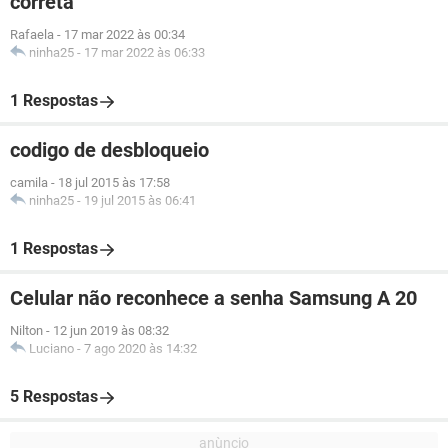
correta
Rafaela
-
17 mar 2022 às 00:34
ninha25
-
17 mar 2022 às 06:33
1 Respostas
codigo de desbloqueio
camila
-
18 jul 2015 às 17:58
ninha25
-
19 jul 2015 às 06:41
1 Respostas
Celular não reconhece a senha Samsung A 20
Nilton
-
12 jun 2019 às 08:32
Luciano
-
7 ago 2020 às 14:32
5 Respostas