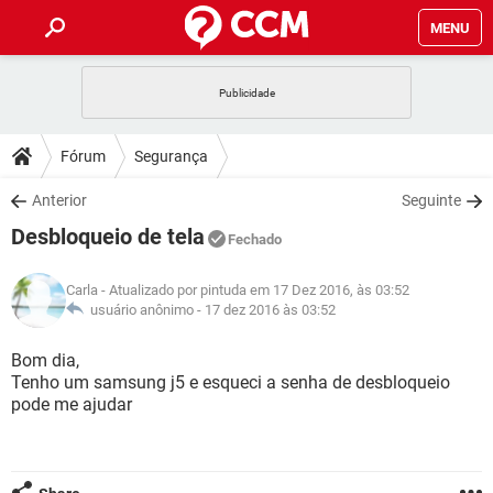
MENU
INÍCIO
JOGOS
WHATSAPP
DICAS
Fórum
Segurança
CELULAR
FACEBOOK
JOGOS
WHATSAPP
DOWNLOADS
Anterior
Seguinte
OUTLOOK
EXCEL
CELULAR
FACEBOOK
Desbloqueio de tela
INSTAGRAM
JOGOS
GMAIL
WHATSAPP
Fechado
FÓRUM
OUTLOOK
EXCEL
GUIA DE COMPRAS
CELULAR
FACEBOOK
Carla
- Atualizado por pintuda em 17 Dez 2016, às 03:52
INSTAGRAM
JOGOS
GMAIL
WHATSAPP
GLOSSÁRIO
usuário anônimo -
17 dez 2016 às 03:52
OUTLOOK
EXCEL
GUIA DE COMPRAS
CELULAR
FACEBOOK
INSTAGRAM
JOGOS
GMAIL
WHATSAPP
Bom dia,
OUTLOOK
EXCEL
Tenho um samsung j5 e esqueci a senha de desbloqueio
GUIA DE COMPRAS
CELULAR
FACEBOOK
pode me ajudar
INSTAGRAM
GMAIL
OUTLOOK
EXCEL
GUIA DE COMPRAS
INSTAGRAM
GMAIL