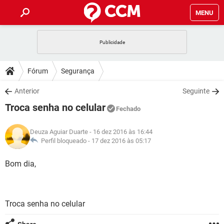
MENU
INÍCIO
JOGOS
WHATSAPP
DICAS
Fórum
Segurança
CELULAR
FACEBOOK
JOGOS
WHATSAPP
DOWNLOADS
Anterior
Seguinte
OUTLOOK
EXCEL
CELULAR
FACEBOOK
Troca senha no celular
INSTAGRAM
JOGOS
GMAIL
WHATSAPP
Fechado
FÓRUM
OUTLOOK
EXCEL
GUIA DE COMPRAS
CELULAR
FACEBOOK
Deuza Aguiar Duarte
- 16 dez 2016 às 16:44
INSTAGRAM
JOGOS
GMAIL
WHATSAPP
GLOSSÁRIO
Perfil bloqueado -
17 dez 2016 às 05:17
OUTLOOK
EXCEL
GUIA DE COMPRAS
CELULAR
FACEBOOK
INSTAGRAM
JOGOS
GMAIL
WHATSAPP
Bom dia,
OUTLOOK
EXCEL
GUIA DE COMPRAS
CELULAR
FACEBOOK
INSTAGRAM
GMAIL
OUTLOOK
EXCEL
GUIA DE COMPRAS
Troca senha no celular
INSTAGRAM
GMAIL