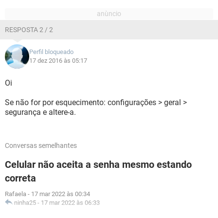
RESPOSTA 2 / 2
Perfil bloqueado
17 dez 2016 às 05:17
Oi
Se não for por esquecimento: configurações > geral >
segurança e altere-a.
Conversas semelhantes
Celular não aceita a senha mesmo estando
correta
Rafaela
-
17 mar 2022 às 00:34
ninha25
-
17 mar 2022 às 06:33