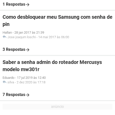
1 Respostas
Como desbloquear meu Samsung com senha de
pin
Hallan
-
28 jan 2017 às 21:39
Jose joaqum loschi
-
14 mai 2017 às 06:00
3 Respostas
Saber a senha admin do roteador Mercusys
modelo mw301r
Eduardo
-
17 jul 2019 às 12:40
silva
-
2 dez 2020 às 17:18
7 Respostas