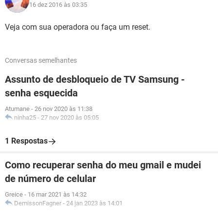
16 dez 2016 às 03:35
Veja com sua operadora ou faça um reset.
Conversas semelhantes
Assunto de desbloqueio de TV Samsung -
senha esquecida
Atumane
-
26 nov 2020 às 11:38
ninha25
-
27 nov 2020 às 05:05
1 Respostas
Como recuperar senha do meu gmail e mudei
de número de celular
Greice
-
16 mar 2021 às 14:32
DemissonFagner
-
24 jan 2023 às 14:01