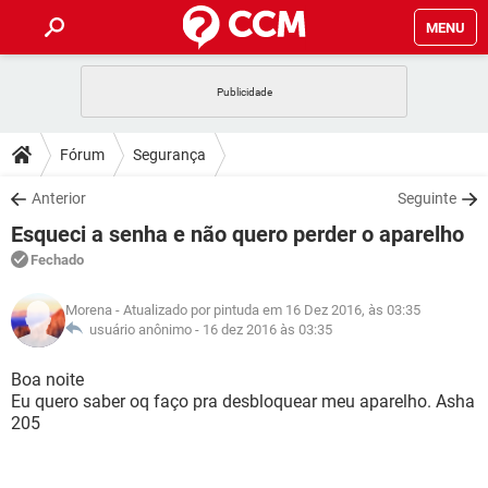
MENU
INÍCIO
JOGOS
WHATSAPP
DICAS
Fórum
Segurança
CELULAR
FACEBOOK
JOGOS
WHATSAPP
DOWNLOADS
Anterior
Seguinte
OUTLOOK
EXCEL
CELULAR
FACEBOOK
Esqueci a senha e não quero perder o aparelho
INSTAGRAM
JOGOS
GMAIL
WHATSAPP
FÓRUM
OUTLOOK
EXCEL
Fechado
GUIA DE COMPRAS
CELULAR
FACEBOOK
INSTAGRAM
JOGOS
GMAIL
WHATSAPP
GLOSSÁRIO
OUTLOOK
Morena
- Atualizado por pintuda em 16 Dez 2016, às 03:35
EXCEL
GUIA DE COMPRAS
CELULAR
FACEBOOK
usuário anônimo -
16 dez 2016 às 03:35
INSTAGRAM
JOGOS
GMAIL
WHATSAPP
OUTLOOK
EXCEL
Boa noite
GUIA DE COMPRAS
CELULAR
FACEBOOK
Eu quero saber oq faço pra desbloquear meu aparelho. Asha
INSTAGRAM
GMAIL
205
OUTLOOK
EXCEL
GUIA DE COMPRAS
INSTAGRAM
GMAIL