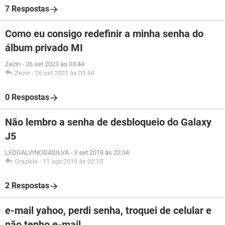
7 Respostas
Como eu consigo redefinir a minha senha do
álbum privado MI
Zezin
-
26 set 2023 às 03:44
Zezin
-
26 set 2023 às 03:44
0 Respostas
Não lembro a senha de desbloqueio do Galaxy
J5
LEODALVINODASILVA
-
3 set 2018 às 22:04
Graziele
-
11 ago 2019 às 02:15
2 Respostas
e-mail yahoo, perdi senha, troquei de celular e
não tenho e-mail