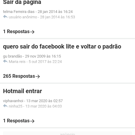
Sair da página
telma Ferreira dias
-
28 jan 2014 às 16:24
usuário anônimo
-
28 jan 2014 às 16:53
1 Respostas
quero sair do facebook lite e voltar o padrão
gu brandão
-
29 nov 2009 às 16:15
Maria reis
-
5 out 2017 às 22:24
265 Respostas
Hotmail entrar
viphavanhoi
-
13 mar 2020 às 02:57
ninha25
-
13 mar 2020 às 04:03
1 Respostas