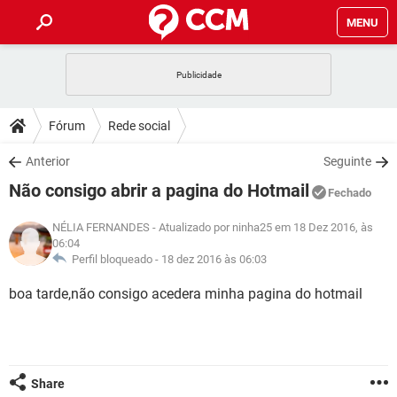
MENU
INÍCIO
JOGOS
WHATSAPP
DICAS
Fórum
Rede social
CELULAR
FACEBOOK
JOGOS
WHATSAPP
DOWNLOADS
Anterior
Seguinte
OUTLOOK
EXCEL
CELULAR
FACEBOOK
Não consigo abrir a pagina do Hotmail
INSTAGRAM
JOGOS
GMAIL
WHATSAPP
Fechado
FÓRUM
OUTLOOK
EXCEL
GUIA DE COMPRAS
CELULAR
FACEBOOK
NÉLIA FERNANDES
- Atualizado por ninha25 em 18 Dez 2016, às
INSTAGRAM
JOGOS
GMAIL
WHATSAPP
06:04
GLOSSÁRIO
OUTLOOK
EXCEL
Perfil bloqueado -
18 dez 2016 às 06:03
GUIA DE COMPRAS
CELULAR
FACEBOOK
INSTAGRAM
JOGOS
GMAIL
WHATSAPP
boa tarde,não consigo acedera minha pagina do hotmail
OUTLOOK
EXCEL
GUIA DE COMPRAS
CELULAR
FACEBOOK
INSTAGRAM
GMAIL
OUTLOOK
EXCEL
GUIA DE COMPRAS
INSTAGRAM
GMAIL
Share