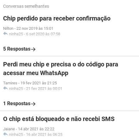
Conversas semelhantes
Chip perdido para receber confirmação
Nilton
-
22 nov 2019 às 15:01
ninha25
-
6 set 2020 às 07:58
5 Respostas
Perdi meu chip e precisa o do código para
acessar meu WhatsApp
Tamires
-
19 fev 2021 às 21:25
ninha25
-
21 fev 2021 às 00:01
1 Respostas
O chip está bloqueado e não recebi SMS
Jaiane
-
14 abr 2021 às 22:22
ninha25
-
16 abr 2021 às 06:25