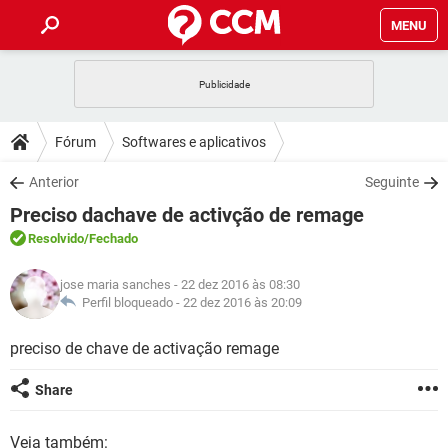
MENU
INÍCIO
JOGOS
WHATSAPP
DICAS
Fórum
Softwares e aplicativos
CELULAR
FACEBOOK
JOGOS
WHATSAPP
DOWNLOADS
Anterior
Seguinte
OUTLOOK
EXCEL
CELULAR
FACEBOOK
Preciso dachave de activção de remage
INSTAGRAM
JOGOS
GMAIL
WHATSAPP
FÓRUM
OUTLOOK
EXCEL
Resolvido
/Fechado
GUIA DE COMPRAS
CELULAR
FACEBOOK
INSTAGRAM
JOGOS
GMAIL
WHATSAPP
GLOSSÁRIO
OUTLOOK
jose maria sanches
- 22 dez 2016 às 08:30
EXCEL
GUIA DE COMPRAS
CELULAR
FACEBOOK
Perfil bloqueado -
22 dez 2016 às 20:09
INSTAGRAM
JOGOS
GMAIL
WHATSAPP
OUTLOOK
EXCEL
preciso de chave de activação remage
GUIA DE COMPRAS
CELULAR
FACEBOOK
INSTAGRAM
GMAIL
OUTLOOK
EXCEL
Share
GUIA DE COMPRAS
INSTAGRAM
GMAIL
Veja também: