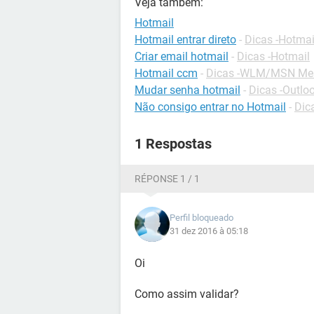
Veja também:
Hotmail
Hotmail entrar direto
-
Dicas -Hotmai
Criar email hotmail
-
Dicas -Hotmail
Hotmail ccm
-
Dicas -WLM/MSN Me
Mudar senha hotmail
-
Dicas -Outlo
Não consigo entrar no Hotmail
-
Dic
1 Respostas
RÉPONSE 1 / 1
Perfil bloqueado
31 dez 2016 à 05:18
Oi
Como assim validar?