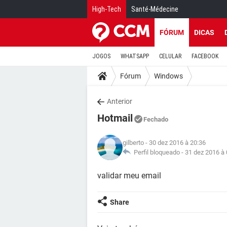
High-Tech
Santé-Médecine
FÓRUM
DICAS
JOGOS
WHATSAPP
CELULAR
FACEBOOK
Fórum
Windows
Anterior
Hotmail
Fechado
gilberto
- 30 dez 2016 à 20:36
Perfil bloqueado -
31 dez 2016 à 
validar meu email
Share