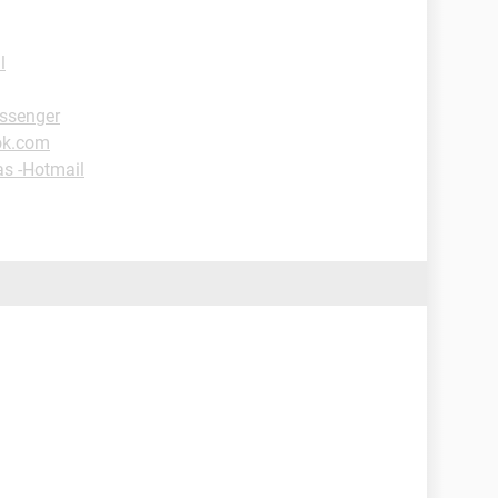
l
ssenger
ok.com
as -Hotmail