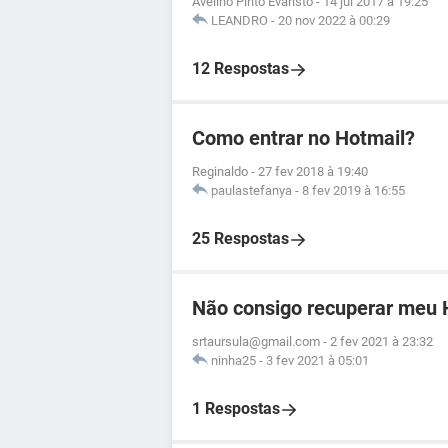
Avelino Pinto Evaristo
-
14 jul 2017 à 19:25
LEANDRO
-
20 nov 2022 à 00:29
12 Respostas
Como entrar no Hotmail?
Reginaldo
-
27 fev 2018 à 19:40
paulastefanya
-
8 fev 2019 à 16:55
25 Respostas
Não consigo recuperar meu 
srtaursula@gmail.com
-
2 fev 2021 à 23:32
ninha25
-
3 fev 2021 à 05:01
1 Respostas