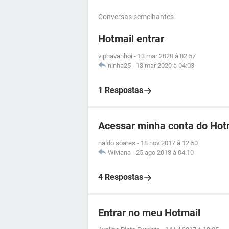
Conversas semelhantes
Hotmail entrar
viphavanhoi
-
13 mar 2020 à 02:57
ninha25
-
13 mar 2020 à 04:03
1 Respostas
Acessar minha conta do Hot
naldo soares
-
18 nov 2017 à 12:50
Wiviana
-
25 ago 2018 à 04:10
4 Respostas
Entrar no meu Hotmail