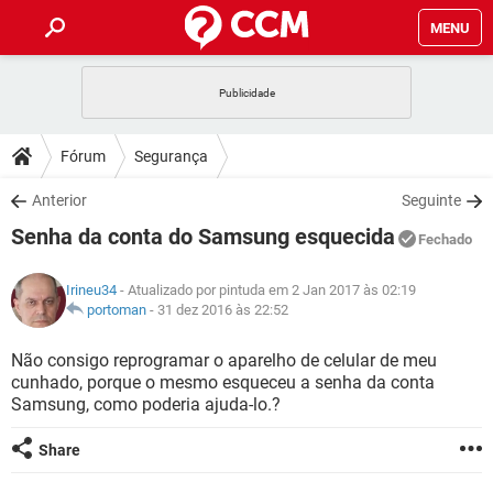
MENU
INÍCIO
JOGOS
WHATSAPP
DICAS
Fórum
Segurança
CELULAR
FACEBOOK
JOGOS
WHATSAPP
DOWNLOADS
Anterior
Seguinte
OUTLOOK
EXCEL
CELULAR
FACEBOOK
Senha da conta do Samsung esquecida
INSTAGRAM
JOGOS
GMAIL
WHATSAPP
Fechado
FÓRUM
OUTLOOK
EXCEL
GUIA DE COMPRAS
CELULAR
FACEBOOK
Irineu34
- Atualizado por pintuda em 2 Jan 2017 às 02:19
INSTAGRAM
JOGOS
GMAIL
WHATSAPP
GLOSSÁRIO
portoman
-
31 dez 2016 às 22:52
OUTLOOK
EXCEL
GUIA DE COMPRAS
CELULAR
FACEBOOK
INSTAGRAM
JOGOS
GMAIL
WHATSAPP
Não consigo reprogramar o aparelho de celular de meu
OUTLOOK
EXCEL
cunhado, porque o mesmo esqueceu a senha da conta
GUIA DE COMPRAS
CELULAR
FACEBOOK
Samsung, como poderia ajuda-lo.?
INSTAGRAM
GMAIL
OUTLOOK
EXCEL
GUIA DE COMPRAS
Share
INSTAGRAM
GMAIL