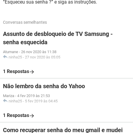
“Esqueceu sua senha ?” e siga as instruções.
Conversas semelhantes
Assunto de desbloqueio de TV Samsung -
senha esquecida
Atumane
-
26 nov 2020 às 11:38
ninha25
-
27 nov 2020 às 05:05
1 Respostas
Não lembro da senha do Yahoo
Mariza
-
4 fev 2019 às 21:53
ninha25
-
5 fev 2019 às 04:45
1 Respostas
Como recuperar senha do meu gmail e mudei