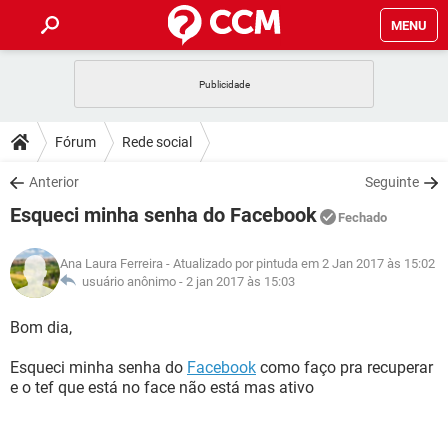
MENU
INÍCIO
JOGOS
WHATSAPP
DICAS
Fórum
Rede social
CELULAR
FACEBOOK
JOGOS
WHATSAPP
DOWNLOADS
Anterior
Seguinte
OUTLOOK
EXCEL
CELULAR
FACEBOOK
Esqueci minha senha do Facebook
INSTAGRAM
JOGOS
GMAIL
WHATSAPP
Fechado
FÓRUM
OUTLOOK
EXCEL
GUIA DE COMPRAS
CELULAR
FACEBOOK
Ana Laura Ferreira
- Atualizado por pintuda em 2 Jan 2017 às 15:02
INSTAGRAM
JOGOS
GMAIL
WHATSAPP
GLOSSÁRIO
usuário anônimo -
2 jan 2017 às 15:03
OUTLOOK
EXCEL
GUIA DE COMPRAS
CELULAR
FACEBOOK
INSTAGRAM
JOGOS
GMAIL
WHATSAPP
Bom dia,
OUTLOOK
EXCEL
GUIA DE COMPRAS
CELULAR
FACEBOOK
Esqueci minha senha do
Facebook
como faço pra recuperar
INSTAGRAM
GMAIL
e o tef que está no face não está mas ativo
OUTLOOK
EXCEL
GUIA DE COMPRAS
INSTAGRAM
GMAIL