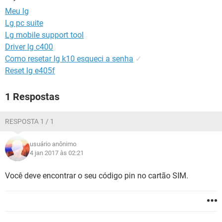
GUIA DE COMPRAS
Meu lg
Lg pc suite
Lg mobile support tool
Driver lg c400
Como resetar lg k10 esqueci a senha
✓
Reset lg e405f
1 Respostas
RESPOSTA 1 / 1
usuário anônimo
4 jan 2017 às 02:21
Você deve encontrar o seu código pin no cartão SIM.