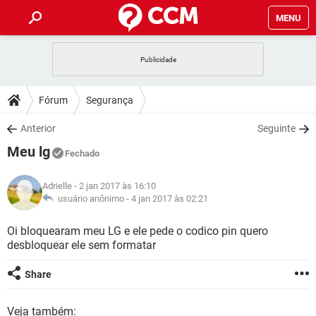
MENU
INÍCIO
JOGOS
WHATSAPP
DICAS
Fórum
Segurança
CELULAR
FACEBOOK
JOGOS
WHATSAPP
DOWNLOADS
Anterior
Seguinte
OUTLOOK
EXCEL
CELULAR
FACEBOOK
Meu lg
INSTAGRAM
JOGOS
GMAIL
WHATSAPP
Fechado
FÓRUM
OUTLOOK
EXCEL
GUIA DE COMPRAS
CELULAR
FACEBOOK
Adrielle
- 2 jan 2017 às 16:10
INSTAGRAM
JOGOS
GMAIL
WHATSAPP
GLOSSÁRIO
usuário anônimo -
4 jan 2017 às 02:21
OUTLOOK
EXCEL
GUIA DE COMPRAS
CELULAR
FACEBOOK
INSTAGRAM
JOGOS
GMAIL
WHATSAPP
Oi bloquearam meu LG e ele pede o codico pin quero
OUTLOOK
EXCEL
desbloquear ele sem formatar
GUIA DE COMPRAS
CELULAR
FACEBOOK
INSTAGRAM
GMAIL
OUTLOOK
EXCEL
Share
GUIA DE COMPRAS
INSTAGRAM
GMAIL
Veja também: