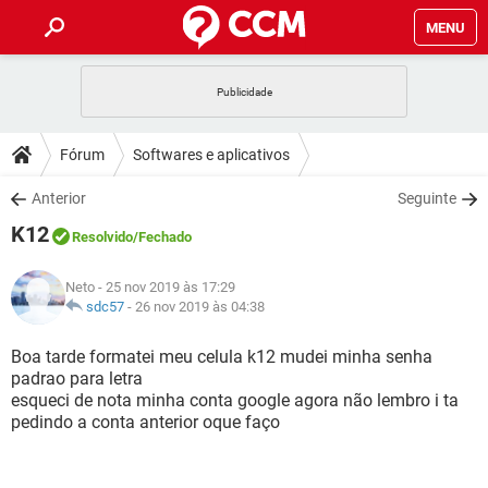
MENU
INÍCIO
JOGOS
WHATSAPP
DICAS
Fórum
Softwares e aplicativos
CELULAR
FACEBOOK
JOGOS
WHATSAPP
DOWNLOADS
Anterior
Seguinte
OUTLOOK
EXCEL
CELULAR
FACEBOOK
K12
INSTAGRAM
JOGOS
GMAIL
WHATSAPP
Resolvido
/Fechado
FÓRUM
OUTLOOK
EXCEL
GUIA DE COMPRAS
CELULAR
FACEBOOK
Neto
- 25 nov 2019 às 17:29
INSTAGRAM
JOGOS
GMAIL
WHATSAPP
GLOSSÁRIO
sdc57
-
26 nov 2019 às 04:38
OUTLOOK
EXCEL
GUIA DE COMPRAS
CELULAR
FACEBOOK
INSTAGRAM
JOGOS
GMAIL
WHATSAPP
Boa tarde formatei meu celula k12 mudei minha senha
OUTLOOK
EXCEL
padrao para letra
GUIA DE COMPRAS
CELULAR
FACEBOOK
esqueci de nota minha conta google agora não lembro i ta
INSTAGRAM
GMAIL
pedindo a conta anterior oque faço
OUTLOOK
EXCEL
GUIA DE COMPRAS
INSTAGRAM
GMAIL