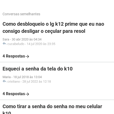
Conversas semelhantes
Como desbloqueio o lg k12 prime que eu nao
consigo desligar o ceçular para resol
Sara
-
30 abr 2020 às 04:34
cucabeludo
-
14 jul 2020 às 23:35
4 Respostas
Esqueci a senha da tela do k10
Maria
-
18 jul 2018 às 13:04
cristiano
-
28 jul 2022 às 12:18
4 Respostas
Como tirar a senha do senha no meu celular
k10