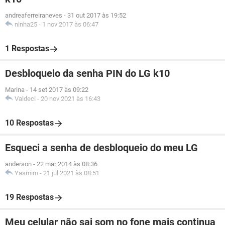
andreaferreiraneves
-
31 out 2017 às 19:52
ninha25
-
1 nov 2017 às 06:47
1 Respostas
Desbloqueio da senha PIN do LG k10
Marina
-
14 set 2017 às 09:22
Valdeci
-
20 nov 2021 às 16:43
10 Respostas
Esqueci a senha de desbloqueio do meu LG
anderson
-
22 mar 2014 às 08:36
Yasmim
-
21 jul 2021 às 08:51
19 Respostas
Meu celular não sai som no fone mais continua