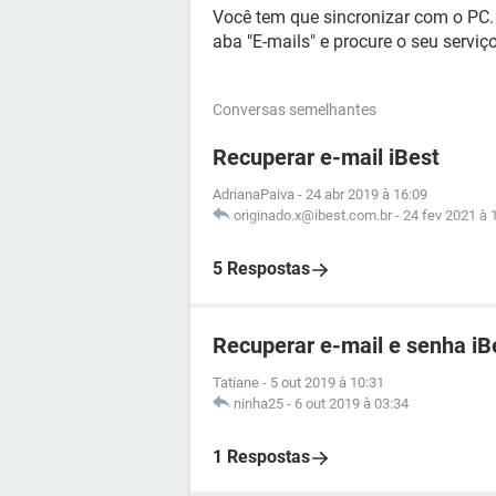
Você tem que sincronizar com o PC. 
aba "E-mails" e procure o seu serviço
Conversas semelhantes
Recuperar e-mail iBest
AdrianaPaiva
-
24 abr 2019 à 16:09
originado.x@ibest.com.br
-
24 fev 2021 à 
5 Respostas
Recuperar e-mail e senha iB
Tatiane
-
5 out 2019 à 10:31
ninha25
-
6 out 2019 à 03:34
1 Respostas