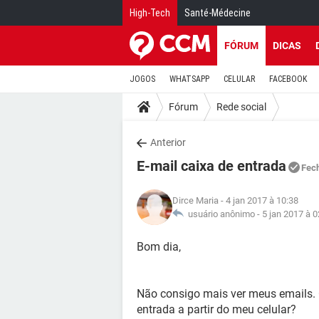
High-Tech
Santé-Médecine
FÓRUM
DICAS
JOGOS
WHATSAPP
CELULAR
FACEBOOK
Fórum
Rede social
Anterior
E-mail caixa de entrada
Fec
Dirce Maria
- 4 jan 2017 à 10:38
usuário anônimo -
5 jan 2017 à 0
Bom dia,
Não consigo mais ver meus emails. 
entrada a partir do meu celular?