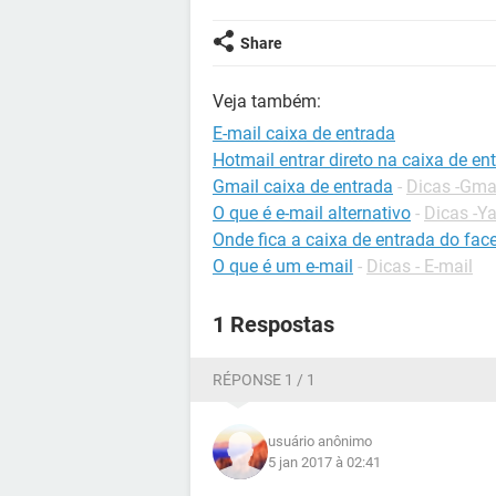
Share
Veja também:
E-mail caixa de entrada
Hotmail entrar direto na caixa de en
Gmail caixa de entrada
-
Dicas -Gma
O que é e-mail alternativo
-
Dicas -Y
Onde fica a caixa de entrada do fa
O que é um e-mail
-
Dicas - E-mail
1 Respostas
RÉPONSE 1 / 1
usuário anônimo
5 jan 2017 à 02:41