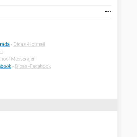
trada
-
Dicas -Hotmail
il
ahoo! Messenger
cebook
-
Dicas -Facebook