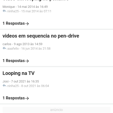
Monique
-
14 mai 2014 às 16:49
ninha25
-
15 mai 2014 às 07:11
1 Respostas
videos em sequencia no pen-drive
carlos
-
9 ago 2013 às 14:59
aaafelix
-
16 jun 2014 às 21:58
1 Respostas
Looping na TV
Josi
-
7 out 2021 às 16:35
ninha25
-
8 out 2021 às 06:04
1 Respostas