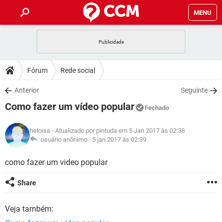
MENU
INÍCIO
JOGOS
WHATSAPP
DICAS
Fórum
Rede social
CELULAR
FACEBOOK
JOGOS
WHATSAPP
DOWNLOADS
Anterior
Seguinte
OUTLOOK
EXCEL
CELULAR
FACEBOOK
Como fazer um vídeo popular
INSTAGRAM
JOGOS
GMAIL
WHATSAPP
Fechado
FÓRUM
OUTLOOK
EXCEL
GUIA DE COMPRAS
CELULAR
FACEBOOK
heloisa
- Atualizado por pintuda em 5 Jan 2017 às 02:38
INSTAGRAM
JOGOS
GMAIL
WHATSAPP
GLOSSÁRIO
usuário anônimo -
5 jan 2017 às 02:39
OUTLOOK
EXCEL
GUIA DE COMPRAS
CELULAR
FACEBOOK
INSTAGRAM
JOGOS
GMAIL
WHATSAPP
como fazer um video popular
OUTLOOK
EXCEL
GUIA DE COMPRAS
CELULAR
FACEBOOK
Share
INSTAGRAM
GMAIL
OUTLOOK
EXCEL
GUIA DE COMPRAS
Veja também:
INSTAGRAM
GMAIL