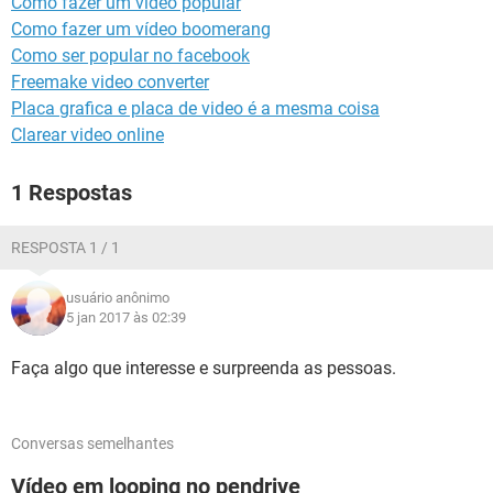
Como fazer um vídeo popular
GUIA DE COMPRAS
Como fazer um vídeo boomerang
Como ser popular no facebook
Freemake video converter
Placa grafica e placa de video é a mesma coisa
Clarear video online
1 Respostas
RESPOSTA 1 / 1
usuário anônimo
5 jan 2017 às 02:39
Faça algo que interesse e surpreenda as pessoas.
Conversas semelhantes
Vídeo em looping no pendrive