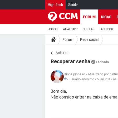
High-Tech
Saúde
FÓRUM
DICAS
JOGOS
WHATSAPP
CELULAR
FACEBOOK
Fórum
Rede social
Anterior
Recuperar senha
Fechado
Dinha pinheiro
- Atualizado por pint
usuário anônimo -
5 jan 2017 às
Bom dia,
Não consigo entrar na caixa de emai