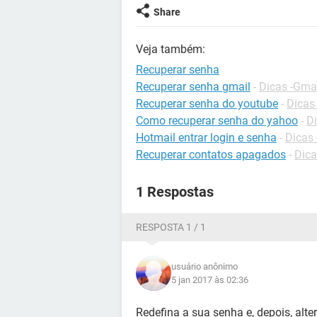
Share
Veja também:
Recuperar senha
Recuperar senha gmail
-
Dicas -Gma
Recuperar senha do youtube
-
Dicas
Como recuperar senha do yahoo
-
Di
Hotmail entrar login e senha
-
Dicas 
Recuperar contatos apagados
-
Dica
1 Respostas
RESPOSTA 1 / 1
usuário anônimo
5 jan 2017 às 02:36
Redefina a sua senha e, depois, alte