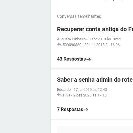
Conversas semelhantes
Recuperar conta antiga do 
Augusta Pinheiro
-
8 abr 2013 às 18:52
509090880
-
20 dez 2018 às 16:06
43 Respostas
Saber a senha admin do ro
Eduardo
-
17 jul 2019 às 12:40
silva
-
2 dez 2020 às 17:18
7 Respostas