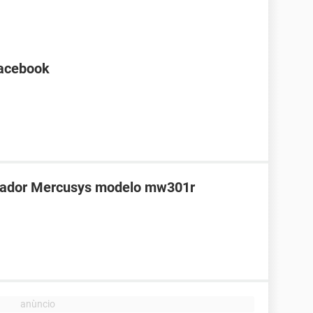
Facebook
teador Mercusys modelo mw301r