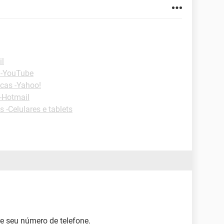
il
 -YouTube
cas -Yahoo!
-Hotmail
s -Celulares e tablets
re seu número de telefone.