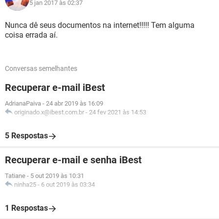
5 jan 2017 às 02:37
Nunca dê seus documentos na internet!!!!! Tem alguma
coisa errada aí.
Conversas semelhantes
Recuperar e-mail iBest
AdrianaPaiva
-
24 abr 2019 às 16:09
originado.x@ibest.com.br
-
24 fev 2021 às 14:53
5 Respostas
Recuperar e-mail e senha iBest
Tatiane
-
5 out 2019 às 10:31
ninha25
-
6 out 2019 às 03:34
1 Respostas