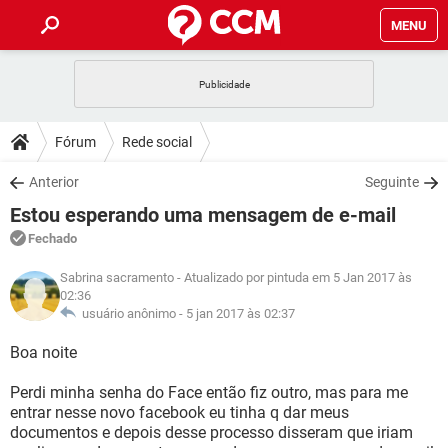
MENU
INÍCIO
JOGOS
WHATSAPP
DICAS
Fórum
Rede social
CELULAR
FACEBOOK
JOGOS
WHATSAPP
DOWNLOADS
Anterior
Seguinte
OUTLOOK
EXCEL
CELULAR
FACEBOOK
Estou esperando uma mensagem de e-mail
INSTAGRAM
JOGOS
GMAIL
WHATSAPP
FÓRUM
OUTLOOK
EXCEL
Fechado
GUIA DE COMPRAS
CELULAR
FACEBOOK
INSTAGRAM
JOGOS
GMAIL
WHATSAPP
Sabrina sacramento
- Atualizado por pintuda em 5 Jan 2017 às
GLOSSÁRIO
OUTLOOK
EXCEL
02:36
GUIA DE COMPRAS
CELULAR
FACEBOOK
usuário anônimo -
5 jan 2017 às 02:37
INSTAGRAM
JOGOS
GMAIL
WHATSAPP
OUTLOOK
EXCEL
Boa noite
GUIA DE COMPRAS
CELULAR
FACEBOOK
INSTAGRAM
GMAIL
OUTLOOK
EXCEL
Perdi minha senha do Face então fiz outro, mas para me
GUIA DE COMPRAS
entrar nesse novo facebook eu tinha q dar meus
INSTAGRAM
GMAIL
documentos e depois desse processo disseram que iriam