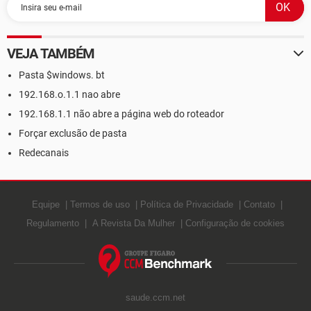
VEJA TAMBÉM
Pasta $windows. bt
192.168.o.1.1 nao abre
192.168.1.1 não abre a página web do roteador
Forçar exclusão de pasta
Redecanais
Equipe
Termos de uso
Política de Privacidade
Contato
Regulamento
A Revista Da Mulher
Configuração de cookies
saude.ccm.net