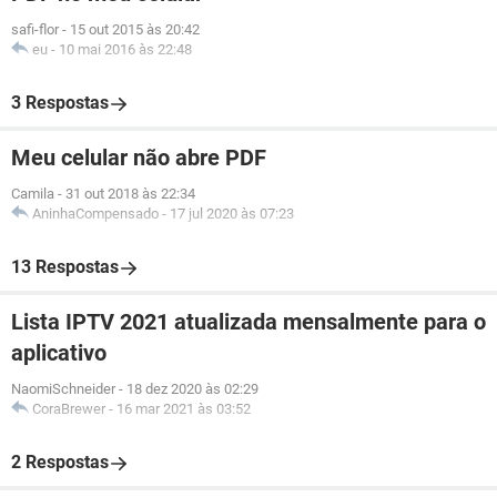
safi-flor
-
15 out 2015 às 20:42
eu
-
10 mai 2016 às 22:48
3 Respostas
Meu celular não abre PDF
Camila
-
31 out 2018 às 22:34
AninhaCompensado
-
17 jul 2020 às 07:23
13 Respostas
Lista IPTV 2021 atualizada mensalmente para o
aplicativo
NaomiSchneider
-
18 dez 2020 às 02:29
CoraBrewer
-
16 mar 2021 às 03:52
2 Respostas