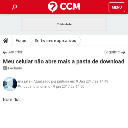
MENU
INÍCIO
JOGOS
WHATSAPP
DICAS
Fórum
Softwares e aplicativos
CELULAR
FACEBOOK
JOGOS
WHATSAPP
DOWNLOADS
Anterior
Seguinte
OUTLOOK
EXCEL
CELULAR
FACEBOOK
Meu celular não abre mais a pasta de download
INSTAGRAM
JOGOS
GMAIL
WHATSAPP
FÓRUM
OUTLOOK
EXCEL
Fechado
GUIA DE COMPRAS
CELULAR
FACEBOOK
INSTAGRAM
JOGOS
GMAIL
WHATSAPP
GLOSSÁRIO
OUTLOOK
ana julia
- Atualizado por pintuda em 9 Jan 2017 às 14:49
EXCEL
GUIA DE COMPRAS
CELULAR
FACEBOOK
usuário anônimo -
9 jan 2017 às 14:50
INSTAGRAM
JOGOS
GMAIL
WHATSAPP
OUTLOOK
EXCEL
Bom dia,
GUIA DE COMPRAS
CELULAR
FACEBOOK
INSTAGRAM
GMAIL
OUTLOOK
EXCEL
GUIA DE COMPRAS
INSTAGRAM
GMAIL