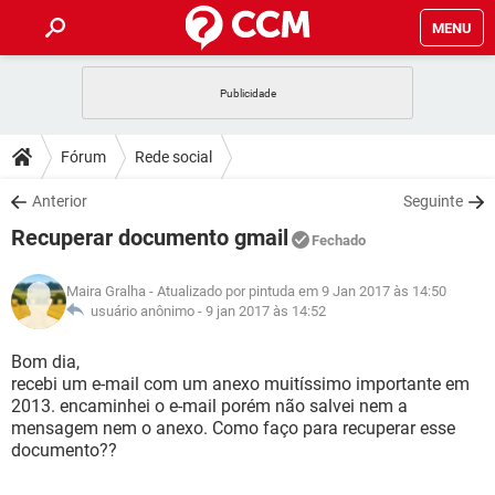
MENU
INÍCIO
JOGOS
WHATSAPP
DICAS
Fórum
Rede social
CELULAR
FACEBOOK
JOGOS
WHATSAPP
DOWNLOADS
Anterior
Seguinte
OUTLOOK
EXCEL
CELULAR
FACEBOOK
Recuperar documento gmail
INSTAGRAM
JOGOS
GMAIL
WHATSAPP
Fechado
FÓRUM
OUTLOOK
EXCEL
GUIA DE COMPRAS
CELULAR
FACEBOOK
Maira Gralha
- Atualizado por pintuda em 9 Jan 2017 às 14:50
INSTAGRAM
JOGOS
GMAIL
WHATSAPP
GLOSSÁRIO
usuário anônimo -
9 jan 2017 às 14:52
OUTLOOK
EXCEL
GUIA DE COMPRAS
CELULAR
FACEBOOK
INSTAGRAM
JOGOS
GMAIL
WHATSAPP
Bom dia,
OUTLOOK
EXCEL
recebi um e-mail com um anexo muitíssimo importante em
GUIA DE COMPRAS
CELULAR
FACEBOOK
2013. encaminhei o e-mail porém não salvei nem a
INSTAGRAM
GMAIL
mensagem nem o anexo. Como faço para recuperar esse
OUTLOOK
EXCEL
GUIA DE COMPRAS
documento??
INSTAGRAM
GMAIL