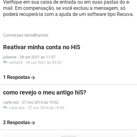
Verifique em sua caixa de entrada ou em suas pastas do e-
mail. Em compensação, se você excluiu a mensagem, só
poderá recuperá-la com a ajuda de um software tipo Recuva.
Conversas semelhantes
Reativar minha conta no Hi5
julianne
-
28 set 2021 às 11:37
ninha25
-
29 set 2021 às 05:52
1 Respostas
como revejo o meu antigo hi5?
carla reis
-
27 nov 2014 às 19:52
carla reis
-
27 nov 2014 às 19:55
2 Respostas