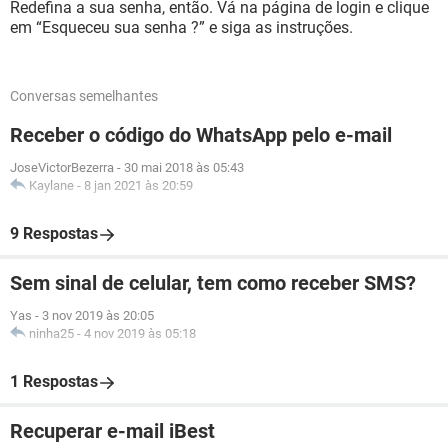
Redefina a sua senha, então. Vá na página de login e clique
em “Esqueceu sua senha ?” e siga as instruções.
Conversas semelhantes
Receber o código do WhatsApp pelo e-mail
JoseVictorBezerra
-
30 mai 2018 às 05:43
Kaylane
-
8 jan 2021 às 20:59
9 Respostas
Sem sinal de celular, tem como receber SMS?
Yas
-
3 nov 2019 às 20:05
ninha25
-
4 nov 2019 às 05:18
1 Respostas
Recuperar e-mail iBest