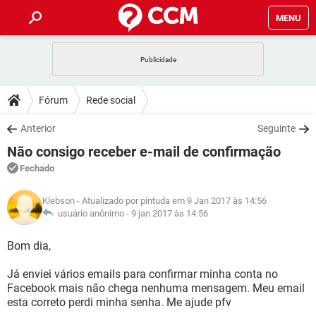
MENU
INÍCIO
JOGOS
WHATSAPP
DICAS
Fórum
Rede social
CELULAR
FACEBOOK
JOGOS
WHATSAPP
DOWNLOADS
Anterior
Seguinte
OUTLOOK
EXCEL
CELULAR
FACEBOOK
Não consigo receber e-mail de confirmação
INSTAGRAM
JOGOS
GMAIL
WHATSAPP
FÓRUM
OUTLOOK
EXCEL
Fechado
GUIA DE COMPRAS
CELULAR
FACEBOOK
INSTAGRAM
JOGOS
GMAIL
WHATSAPP
GLOSSÁRIO
OUTLOOK
Klebson
- Atualizado por pintuda em 9 Jan 2017 às 14:56
EXCEL
GUIA DE COMPRAS
CELULAR
FACEBOOK
usuário anônimo -
9 jan 2017 às 14:56
INSTAGRAM
JOGOS
GMAIL
WHATSAPP
OUTLOOK
EXCEL
Bom dia,
GUIA DE COMPRAS
CELULAR
FACEBOOK
INSTAGRAM
GMAIL
Já enviei vários emails para confirmar minha conta no
OUTLOOK
EXCEL
GUIA DE COMPRAS
Facebook mais não chega nenhuma mensagem. Meu email
INSTAGRAM
GMAIL
esta correto perdi minha senha. Me ajude pfv