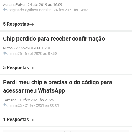
AdrianaPaiva
-
24 abr 2019 às 16:09
originado.x@ibest.com.br
-
24 fev 2021 às 14:53
5 Respostas
Chip perdido para receber confirmação
Nilton
-
22 nov 2019 às 15:01
ninha25
-
6 set 2020 às 07:58
5 Respostas
Perdi meu chip e precisa o do código para
acessar meu WhatsApp
Tamires
-
19 fev 2021 às 21:25
ninha25
-
21 fev 2021 às 00:01
1 Respostas