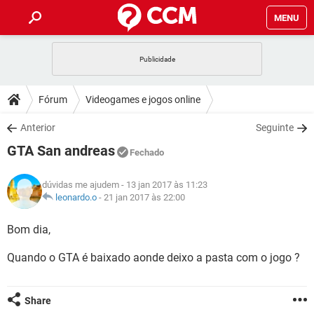
MENU
INÍCIO
JOGOS
WHATSAPP
DICAS
Fórum
Videogames e jogos online
CELULAR
FACEBOOK
JOGOS
WHATSAPP
DOWNLOADS
Anterior
Seguinte
OUTLOOK
EXCEL
CELULAR
FACEBOOK
GTA San andreas
INSTAGRAM
JOGOS
GMAIL
WHATSAPP
Fechado
FÓRUM
OUTLOOK
EXCEL
GUIA DE COMPRAS
CELULAR
FACEBOOK
dúvidas me ajudem
- 13 jan 2017 às 11:23
INSTAGRAM
JOGOS
GMAIL
WHATSAPP
GLOSSÁRIO
leonardo.o
-
21 jan 2017 às 22:00
OUTLOOK
EXCEL
GUIA DE COMPRAS
CELULAR
FACEBOOK
INSTAGRAM
JOGOS
GMAIL
WHATSAPP
Bom dia,
OUTLOOK
EXCEL
GUIA DE COMPRAS
CELULAR
FACEBOOK
Quando o GTA é baixado aonde deixo a pasta com o jogo ?
INSTAGRAM
GMAIL
OUTLOOK
EXCEL
GUIA DE COMPRAS
INSTAGRAM
GMAIL
Share