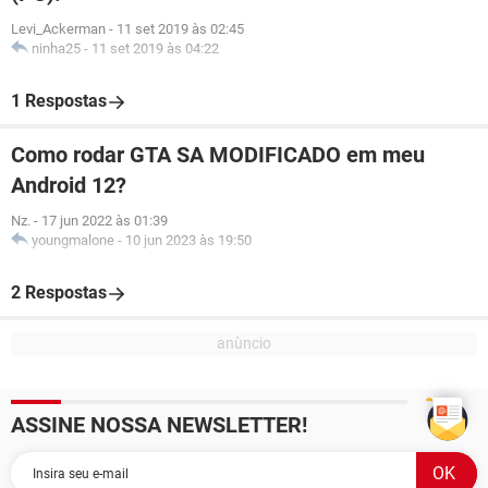
Levi_Ackerman
-
11 set 2019 às 02:45
ninha25
-
11 set 2019 às 04:22
1 Respostas
Como rodar GTA SA MODIFICADO em meu
Android 12?
Nz.
-
17 jun 2022 às 01:39
youngmalone
-
10 jun 2023 às 19:50
2 Respostas
ASSINE NOSSA NEWSLETTER!