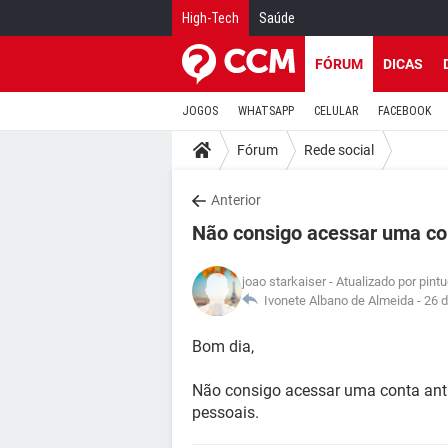
High-Tech
Saúde
FÓRUM
DICAS
JOGOS
WHATSAPP
CELULAR
FACEBOOK
Fórum
Rede social
Anterior
Não consigo acessar uma co
joao starkaiser
- Atualizado por pin
Ivonete Albano de Almeida -
26 d
Bom dia,
Não consigo acessar uma conta anti
pessoais.