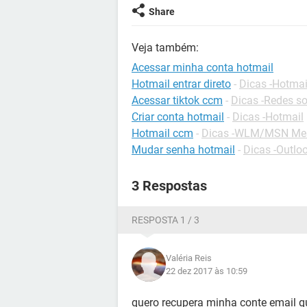
Share
Veja também:
Acessar minha conta hotmail
Hotmail entrar direto
-
Dicas -Hotmai
Acessar tiktok ccm
-
Dicas -Redes so
Criar conta hotmail
-
Dicas -Hotmail
Hotmail ccm
-
Dicas -WLM/MSN Me
Mudar senha hotmail
-
Dicas -Outlo
3 Respostas
RESPOSTA 1 / 3
Valéria Reis
22 dez 2017 às 10:59
quero recupera minha conte email q