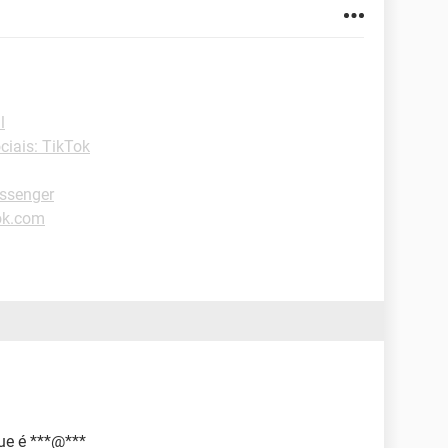
l
ciais: TikTok
ssenger
ok.com
ue é ***@***