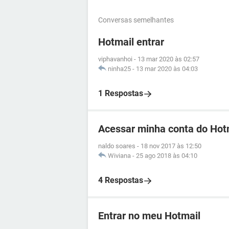
Conversas semelhantes
Hotmail entrar
viphavanhoi
-
13 mar 2020 às 02:57
ninha25
-
13 mar 2020 às 04:03
1 Respostas
Acessar minha conta do Hot
naldo soares
-
18 nov 2017 às 12:50
Wiviana
-
25 ago 2018 às 04:10
4 Respostas
Entrar no meu Hotmail