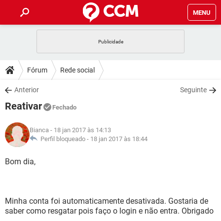
MENU
INÍCIO
JOGOS
WHATSAPP
DICAS
Fórum
Rede social
CELULAR
FACEBOOK
JOGOS
WHATSAPP
DOWNLOADS
Anterior
Seguinte
OUTLOOK
EXCEL
CELULAR
FACEBOOK
Reativar
INSTAGRAM
JOGOS
GMAIL
WHATSAPP
Fechado
FÓRUM
OUTLOOK
EXCEL
GUIA DE COMPRAS
CELULAR
FACEBOOK
Bianca
- 18 jan 2017 às 14:13
INSTAGRAM
JOGOS
GMAIL
WHATSAPP
GLOSSÁRIO
Perfil bloqueado -
18 jan 2017 às 18:44
OUTLOOK
EXCEL
GUIA DE COMPRAS
CELULAR
FACEBOOK
INSTAGRAM
JOGOS
GMAIL
WHATSAPP
Bom dia,
OUTLOOK
EXCEL
GUIA DE COMPRAS
CELULAR
FACEBOOK
INSTAGRAM
GMAIL
OUTLOOK
EXCEL
GUIA DE COMPRAS
Minha conta foi automaticamente desativada. Gostaria de
INSTAGRAM
GMAIL
saber como resgatar pois faço o login e não entra. Obrigado