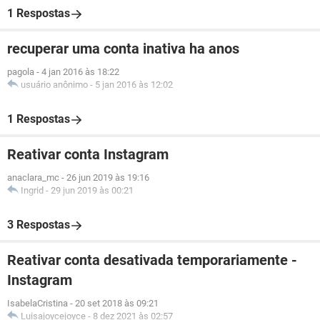
1 Respostas
recuperar uma conta inativa ha anos
pagola
-
4 jan 2016 às 18:22
usuário anônimo
-
5 jan 2016 às 12:02
1 Respostas
Reativar conta Instagram
anaclara_mc
-
26 jun 2019 às 19:16
Ingrid
-
29 jun 2019 às 00:21
3 Respostas
Reativar conta desativada temporariamente -
Instagram
IsabelaCristina
-
20 set 2018 às 09:21
Luisajoycejoyce
-
8 dez 2021 às 02:57