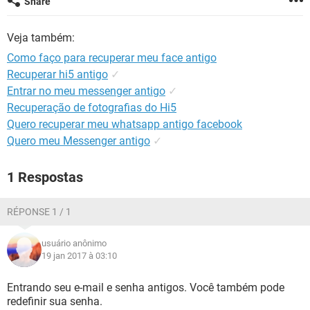
Share
GUIA DE COMPRAS
Veja também:
Como faço para recuperar meu face antigo
Recuperar hi5 antigo
✓
Entrar no meu messenger antigo
✓
Recuperação de fotografias do Hi5
Quero recuperar meu whatsapp antigo facebook
Quero meu Messenger antigo
✓
1 Respostas
RÉPONSE 1 / 1
usuário anônimo
19 jan 2017 à 03:10
Entrando seu e-mail e senha antigos. Você também pode
redefinir sua senha.