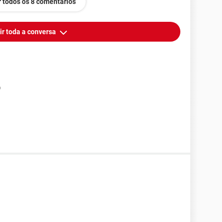
 todos os 8 comentários
ir toda a conversa
p