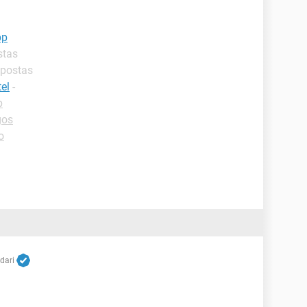
pp
stas
spostas
el
-
p
gos
o
dari