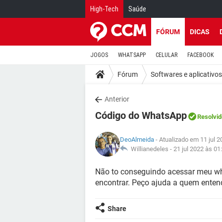
High-Tech
Saúde
FÓRUM
DICAS
JOGOS
WHATSAPP
CELULAR
FACEBOOK
Fórum
Softwares e aplicativos
Anterior
Código do WhatsApp
Resolvid
DeoAlmeida
- Atualizado em 11 jul 2
Willianedeles -
21 jul 2022 às 01
Não to conseguindo acessar meu wh
encontrar. Peço ajuda a quem enten
Share