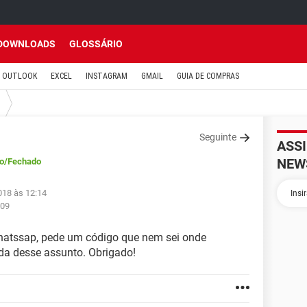
DOWNLOADS
GLOSSÁRIO
OUTLOOK
EXCEL
INSTAGRAM
GMAIL
GUIA DE COMPRAS
Seguinte
ASS
NEW
o
/Fechado
018 às 12:14
:09
atssap, pede um código que nem sei onde
da desse assunto. Obrigado!