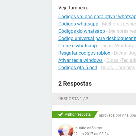
Veja também:
Códigos validos para ativar whatsa
Códigos whatsapp
- Melhores respo
Códigos do whatsapp
- Melhores re
Código universal para desbloquear it
O que é whatsapp
-
Dicas -WhatsAp
Resgatar codigos roblox
-
Dicas -Jo
Ativar tecla windows
-
Dicas -Teclad
Codigos gta 5 ps4
-
Dicas -Consoles
2 Respostas
RESPOSTA 1 / 2
Melhor resposta
aprovada por
Ana Spa
usuário anônimo
22 jan 2017 às 03:24