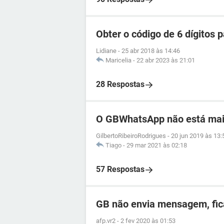
Obter o código de 6 dígitos
Lidiane
-
25 abr 2018 às 14:46
Maricelia
-
22 abr 2023 às 21:01
28 Respostas
O GBWhatsApp não está mai
GilbertoRibeiroRodrigues
-
20 jun 2019 às 13:
Tiago
-
29 mar 2021 às 02:18
57 Respostas
GB não envia mensagem, fica
afp.vr2
-
2 fev 2020 às 01:53