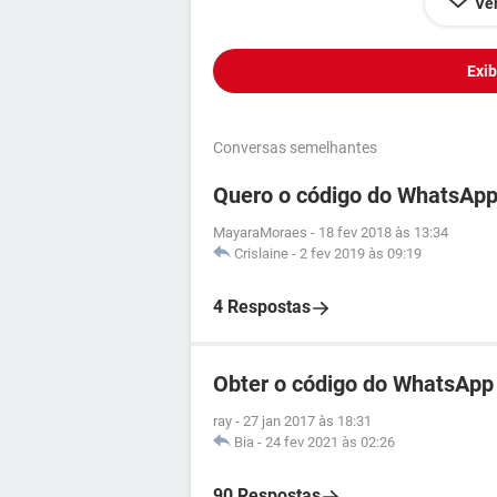
Ver
Exib
Conversas semelhantes
Quero o código do WhatsAp
MayaraMoraes
-
18 fev 2018 às 13:34
Crislaine
-
2 fev 2019 às 09:19
4 Respostas
Obter o código do WhatsApp
ray
-
27 jan 2017 às 18:31
Bia
-
24 fev 2021 às 02:26
90 Respostas