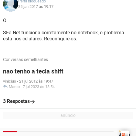
Perfil bloqueado
25 jan 2017 às 19:17
Oi
SEa Net funciona corretamente no notebook, o problema
está nos celulares: Reconfigure-os.
Conversas semelhantes
nao tenho a tecla shift
vinicius
-
21 jul 2012 às 19:47
Marco
-
7 jul 2023 às 13:54
3 Respostas