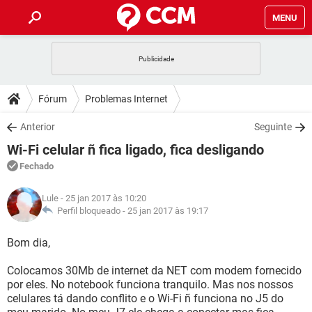
MENU
INÍCIO
JOGOS
WHATSAPP
DICAS
Fórum
Problemas Internet
CELULAR
FACEBOOK
JOGOS
WHATSAPP
DOWNLOADS
Anterior
Seguinte
OUTLOOK
EXCEL
CELULAR
FACEBOOK
Wi-Fi celular ñ fica ligado, fica desligando
INSTAGRAM
JOGOS
GMAIL
WHATSAPP
FÓRUM
OUTLOOK
EXCEL
Fechado
GUIA DE COMPRAS
CELULAR
FACEBOOK
INSTAGRAM
JOGOS
GMAIL
WHATSAPP
GLOSSÁRIO
OUTLOOK
Lule
- 25 jan 2017 às 10:20
EXCEL
GUIA DE COMPRAS
CELULAR
FACEBOOK
Perfil bloqueado -
25 jan 2017 às 19:17
INSTAGRAM
JOGOS
GMAIL
WHATSAPP
OUTLOOK
EXCEL
Bom dia,
GUIA DE COMPRAS
CELULAR
FACEBOOK
INSTAGRAM
GMAIL
Colocamos 30Mb de internet da NET com modem fornecido
OUTLOOK
EXCEL
GUIA DE COMPRAS
por eles. No notebook funciona tranquilo. Mas nos nossos
INSTAGRAM
GMAIL
celulares tá dando conflito e o Wi-Fi ñ funciona no J5 do