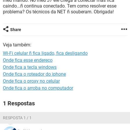
meu marido. No meu J7 ele chega a conectar mas fica
GUIA DE COMPRAS
caindo...ñ continua conectado. Tem como resolver esse
problema? Os técnicos da NET ñ souberam. Obrigada!
Share
Veja também:
Wi-Fi celular ñ fica ligado, fica desligando
Onde fica esse endereço
Onde fica a tecla windows
Onde fica o roteador do iphone
Onde fica o proxy no celular
Onde fica o arroba no computador
1 Respostas
RESPOSTA 1 / 1