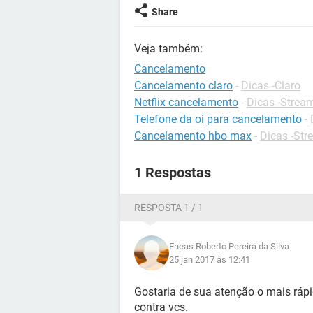
Share
Veja também:
Cancelamento
Cancelamento claro
-
Dicas -Claro
Netflix cancelamento
-
Dicas -Strea
Telefone da oi para cancelamento
-
Cancelamento hbo max
-
Dicas -Str
1 Respostas
RESPOSTA 1 / 1
Eneas Roberto Pereira da Silva
25 jan 2017 às 12:41
Gostaria de sua atenção o mais rápi
contra vcs.