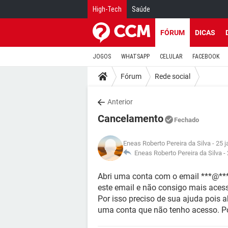
High-Tech
Saúde
FÓRUM
DICAS
JOGOS
WHATSAPP
CELULAR
FACEBOOK
Fórum
Rede social
Anterior
Cancelamento
Fechado
Eneas Roberto Pereira da Silva
- 25 
Eneas Roberto Pereira da Silva -
Abri uma conta com o email ***@***
este email e não consigo mais acess
Por isso preciso de sua ajuda pois
uma conta que não tenho acesso. Po