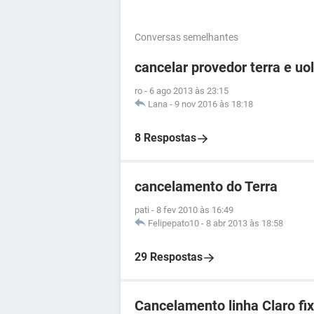
Conversas semelhantes
cancelar provedor terra e uol
ro
-
6 ago 2013 às 23:15
Lana
-
9 nov 2016 às 18:18
8 Respostas
cancelamento do Terra
pati
-
8 fev 2010 às 16:49
Felipepato10
-
8 abr 2013 às 18:58
29 Respostas
Cancelamento linha Claro fi