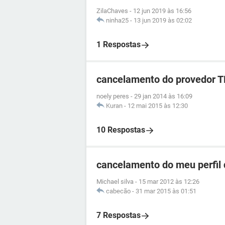
ZilaChaves
-
12 jun 2019 às 16:56
ninha25
-
13 jun 2019 às 02:02
1 Respostas
cancelamento do provedor 
noely peres
-
29 jan 2014 às 16:09
Kuran
-
12 mai 2015 às 12:30
10 Respostas
cancelamento do meu perfil 
Michael silva
-
15 mar 2012 às 12:26
cabecão
-
31 mar 2015 às 01:51
7 Respostas