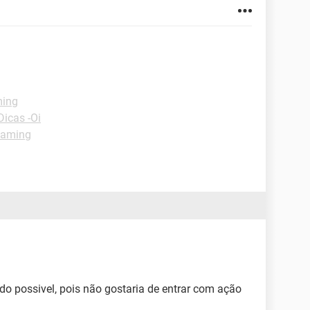
ming
Dicas -Oi
eaming
do possivel, pois não gostaria de entrar com ação