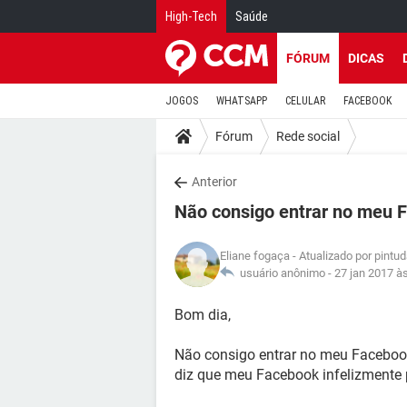
High-Tech
Saúde
FÓRUM
DICAS
JOGOS
WHATSAPP
CELULAR
FACEBOOK
Fórum
Rede social
Anterior
Não consigo entrar no meu 
Eliane fogaça
- Atualizado por pintu
usuário anônimo -
27 jan 2017 à
Bom dia,
Não consigo entrar no meu Facebo
diz que meu Facebook infelizmente