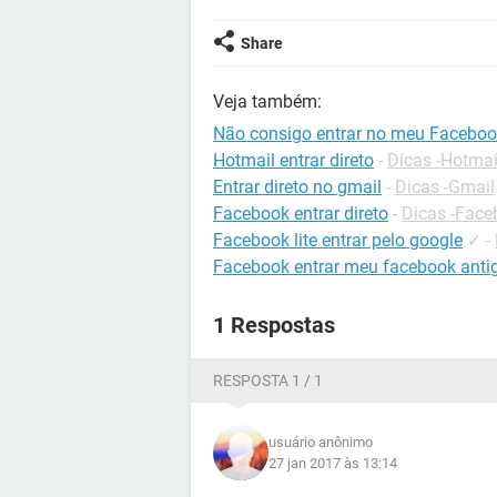
Share
Veja também:
Não consigo entrar no meu Facebo
Hotmail entrar direto
-
Dicas -Hotmai
Entrar direto no gmail
-
Dicas -Gmail
Facebook entrar direto
-
Dicas -Face
Facebook lite entrar pelo google
✓
-
Facebook entrar meu facebook anti
1 Respostas
RESPOSTA 1 / 1
usuário anônimo
27 jan 2017 às 13:14