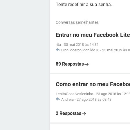
Tente redefinir a sua senha.
Conversas semelhantes
Entrar no meu Facebook Lite
rita
-
30 mai 2018 às 14:31
Eronildoeronildonildo76
-
25 mai 2019 às 0
89 Respostas
Como entrar no meu Facebo
LenitaGonalvesleninha
-
23 ago 2018 às 12:1
Andreia
-
27 ago 2018 às 08:43
2 Respostas