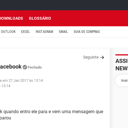
DOWNLOADS
GLOSSÁRIO
OUTLOOK
EXCEL
INSTAGRAM
GMAIL
GUIA DE COMPRAS
Seguinte
ASS
Facebook
NEW
Fechado
da em 27 Jan 2017 às 13:14
s 13:14
ok quando entro ele para e vem uma mensagem que
 parou