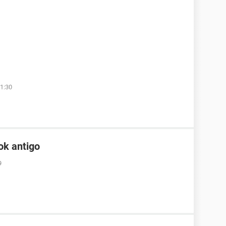
1:30
ok antigo
9