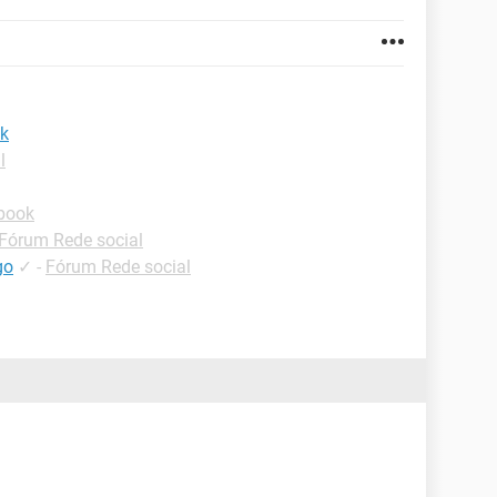
ok
l
book
Fórum Rede social
go
✓
-
Fórum Rede social