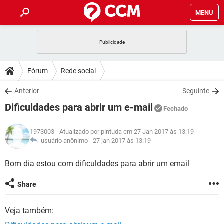
MENU
INÍCIO
JOGOS
WHATSAPP
DICAS
Fórum
Rede social
CELULAR
FACEBOOK
JOGOS
WHATSAPP
DOWNLOADS
Anterior
Seguinte
OUTLOOK
EXCEL
CELULAR
FACEBOOK
Dificuldades para abrir um e-mail
INSTAGRAM
JOGOS
GMAIL
WHATSAPP
Fechado
FÓRUM
OUTLOOK
EXCEL
GUIA DE COMPRAS
CELULAR
FACEBOOK
1973003
- Atualizado por pintuda em 27 Jan 2017 às 13:19
INSTAGRAM
JOGOS
GMAIL
WHATSAPP
GLOSSÁRIO
usuário anônimo -
27 jan 2017 às 13:19
OUTLOOK
EXCEL
GUIA DE COMPRAS
CELULAR
FACEBOOK
INSTAGRAM
JOGOS
GMAIL
WHATSAPP
Bom dia estou com dificuldades para abrir um email
OUTLOOK
EXCEL
GUIA DE COMPRAS
CELULAR
FACEBOOK
Share
INSTAGRAM
GMAIL
OUTLOOK
EXCEL
GUIA DE COMPRAS
Veja também:
INSTAGRAM
GMAIL