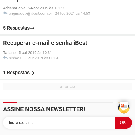
AdrianaPaiva
-
24 abr 2019 às 16:09
originado.x@ibest.com.br
-
24 fev 2021 às 14:53
5 Respostas
Recuperar e-mail e senha iBest
Tatiane
-
5 out 2019 às 10:31
ninha25
-
6 out 2019 às 03:34
1 Respostas
ASSINE NOSSA NEWSLETTER!