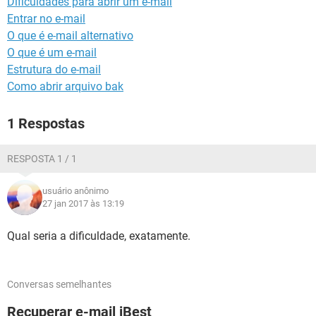
Dificuldades para abrir um e-mail
GUIA DE COMPRAS
Entrar no e-mail
O que é e-mail alternativo
O que é um e-mail
Estrutura do e-mail
Como abrir arquivo bak
1 Respostas
RESPOSTA 1 / 1
usuário anônimo
27 jan 2017 às 13:19
Qual seria a dificuldade, exatamente.
Conversas semelhantes
Recuperar e-mail iBest