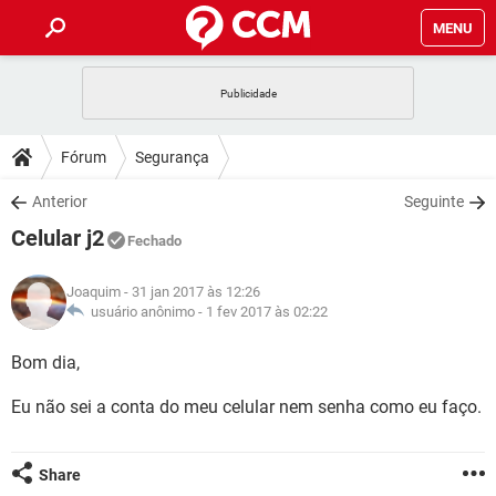
MENU
INÍCIO
JOGOS
WHATSAPP
DICAS
Fórum
Segurança
CELULAR
FACEBOOK
JOGOS
WHATSAPP
DOWNLOADS
Anterior
Seguinte
OUTLOOK
EXCEL
CELULAR
FACEBOOK
Celular j2
INSTAGRAM
JOGOS
GMAIL
WHATSAPP
Fechado
FÓRUM
OUTLOOK
EXCEL
GUIA DE COMPRAS
CELULAR
FACEBOOK
Joaquim
- 31 jan 2017 às 12:26
INSTAGRAM
JOGOS
GMAIL
WHATSAPP
GLOSSÁRIO
usuário anônimo -
1 fev 2017 às 02:22
OUTLOOK
EXCEL
GUIA DE COMPRAS
CELULAR
FACEBOOK
INSTAGRAM
JOGOS
GMAIL
WHATSAPP
Bom dia,
OUTLOOK
EXCEL
GUIA DE COMPRAS
CELULAR
FACEBOOK
Eu não sei a conta do meu celular nem senha como eu faço.
INSTAGRAM
GMAIL
OUTLOOK
EXCEL
GUIA DE COMPRAS
INSTAGRAM
GMAIL
Share