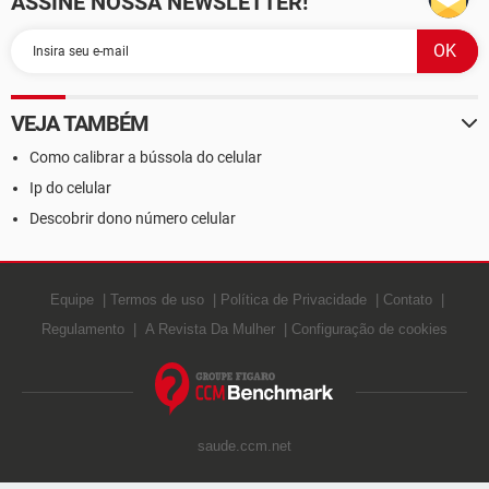
ASSINE NOSSA NEWSLETTER!
VEJA TAMBÉM
Como calibrar a bússola do celular
Ip do celular
Descobrir dono número celular
Equipe
Termos de uso
Política de Privacidade
Contato
Regulamento
A Revista Da Mulher
Configuração de cookies
saude.ccm.net