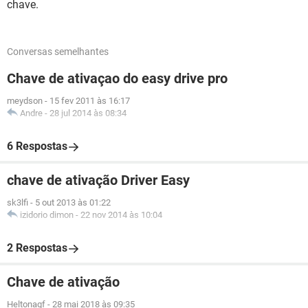
chave.
Conversas semelhantes
Chave de ativaçao do easy drive pro
meydson
-
15 fev 2011 às 16:17
Andre
-
28 jul 2014 às 08:34
6 Respostas
chave de ativação Driver Easy
sk3lfi
-
5 out 2013 às 01:22
izidorio dimon
-
22 nov 2014 às 10:04
2 Respostas
Chave de ativação
Heltonagf
-
28 mai 2018 às 09:35