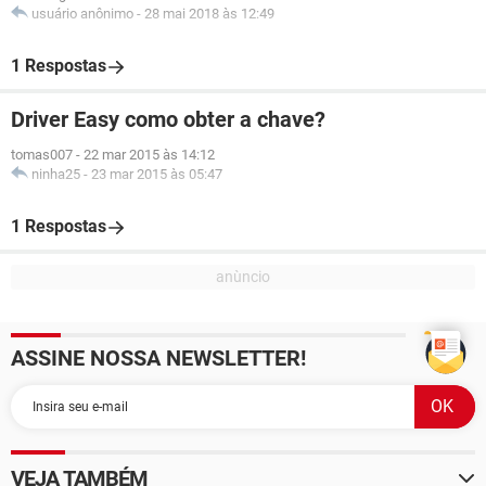
usuário anônimo
-
28 mai 2018 às 12:49
1 Respostas
Driver Easy como obter a chave?
tomas007
-
22 mar 2015 às 14:12
ninha25
-
23 mar 2015 às 05:47
1 Respostas
ASSINE NOSSA NEWSLETTER!
VEJA TAMBÉM