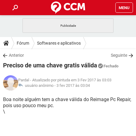
MENU
INÍCIO
JOGOS
WHATSAPP
DICAS
Fórum
Softwares e aplicativos
CELULAR
FACEBOOK
JOGOS
WHATSAPP
DOWNLOADS
Anterior
Seguinte
OUTLOOK
EXCEL
CELULAR
FACEBOOK
Preciso de uma chave gratis válida
INSTAGRAM
JOGOS
GMAIL
WHATSAPP
Fechado
FÓRUM
OUTLOOK
EXCEL
GUIA DE COMPRAS
CELULAR
FACEBOOK
Pardal
- Atualizado por pintuda em 3 Fev 2017 às 03:03
INSTAGRAM
JOGOS
GMAIL
WHATSAPP
GLOSSÁRIO
usuário anônimo -
3 fev 2017 às 03:04
OUTLOOK
EXCEL
GUIA DE COMPRAS
CELULAR
FACEBOOK
INSTAGRAM
JOGOS
GMAIL
WHATSAPP
Boa noite alguém tem a chave válida do Reimage Pc Repair,
OUTLOOK
EXCEL
pois uso pouco meu pc.
GUIA DE COMPRAS
CELULAR
FACEBOOK
\
INSTAGRAM
GMAIL
OUTLOOK
EXCEL
GUIA DE COMPRAS
INSTAGRAM
GMAIL