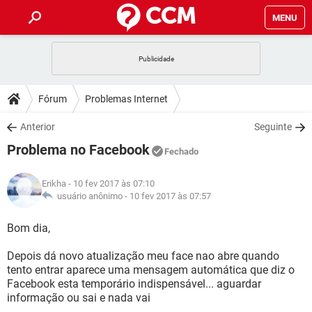
MENU
INÍCIO
JOGOS
WHATSAPP
DICAS
Fórum
Problemas Internet
CELULAR
FACEBOOK
JOGOS
WHATSAPP
DOWNLOADS
Anterior
Seguinte
OUTLOOK
EXCEL
CELULAR
FACEBOOK
Problema no Facebook
INSTAGRAM
JOGOS
GMAIL
WHATSAPP
Fechado
FÓRUM
OUTLOOK
EXCEL
GUIA DE COMPRAS
CELULAR
FACEBOOK
Erikha
- 10 fev 2017 às 07:10
INSTAGRAM
JOGOS
GMAIL
WHATSAPP
GLOSSÁRIO
usuário anônimo -
10 fev 2017 às 07:57
OUTLOOK
EXCEL
GUIA DE COMPRAS
CELULAR
FACEBOOK
INSTAGRAM
JOGOS
GMAIL
WHATSAPP
Bom dia,
OUTLOOK
EXCEL
GUIA DE COMPRAS
CELULAR
FACEBOOK
Depois dá novo atualização meu face nao abre quando
INSTAGRAM
GMAIL
tento entrar aparece uma mensagem automática que diz o
OUTLOOK
EXCEL
GUIA DE COMPRAS
Facebook esta temporário indispensável... aguardar
INSTAGRAM
GMAIL
informação ou sai e nada vai