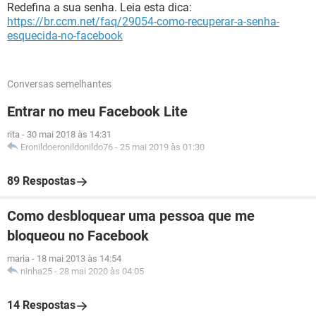
Redefina a sua senha. Leia esta dica:
https://br.ccm.net/faq/29054-como-recuperar-a-senha-
esquecida-no-facebook
Conversas semelhantes
Entrar no meu Facebook Lite
rita
-
30 mai 2018 às 14:31
Eronildoeronildonildo76
-
25 mai 2019 às 01:30
89 Respostas
Como desbloquear uma pessoa que me
bloqueou no Facebook
maria
-
18 mai 2013 às 14:54
ninha25
-
28 mai 2020 às 04:05
14 Respostas