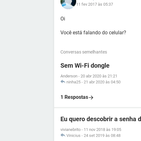
11 fev 2017 às 05:37
Oi
Você está falando do celular?
Conversas semelhantes
Sem Wi-Fi dongle
Anderson
-
20 abr 2020 às 21:21
ninha25
-
21 abr 2020 às 04:50
1 Respostas
Eu quero descobrir a senha d
vivianebrito
-
11 nov 2018 às 19:05
Vinicius
-
24 set 2019 às 08:48