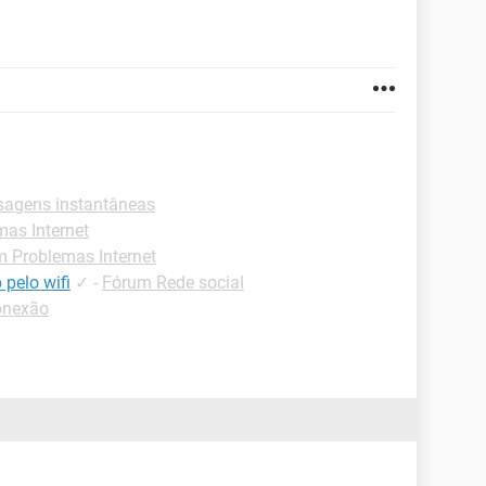
sagens instantâneas
as Internet
 Problemas Internet
pelo wifi
✓
-
Fórum Rede social
onexão