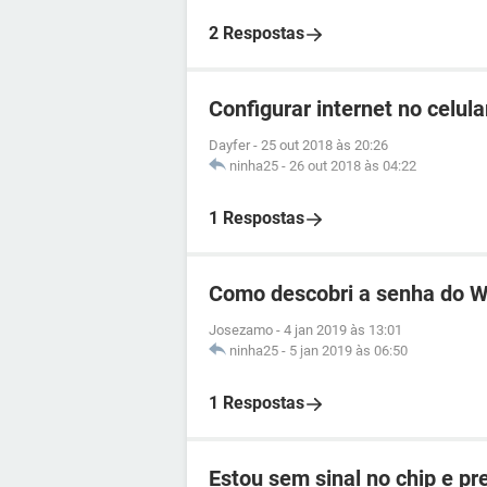
2 Respostas
Configurar internet no celul
Dayfer
-
25 out 2018 às 20:26
ninha25
-
26 out 2018 às 04:22
1 Respostas
Como descobri a senha do Wi
Josezamo
-
4 jan 2019 às 13:01
ninha25
-
5 jan 2019 às 06:50
1 Respostas
Estou sem sinal no chip e p