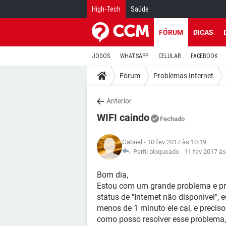
High-Tech
Saúde
FÓRUM
DICAS
JOGOS
WHATSAPP
CELULAR
FACEBOOK
Fórum
Problemas Internet
Anterior
WIFI caindo
Fechado
Gabriel
- 10 fev 2017 às 10:19
Perfil bloqueado -
11 fev 2017 às
Bom dia,
Estou com um grande problema e pre
status de "Internet não disponível"
menos de 1 minuto ele cai, e preciso
como posso resolver esse problema,