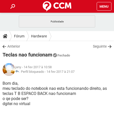
MENU
INÍCIO
JOGOS
WHATSAPP
DICAS
Fórum
Hardware
CELULAR
FACEBOOK
JOGOS
WHATSAPP
DOWNLOADS
Anterior
Seguinte
OUTLOOK
EXCEL
CELULAR
FACEBOOK
Teclas nao funcionam
INSTAGRAM
JOGOS
GMAIL
WHATSAPP
Fechado
FÓRUM
OUTLOOK
EXCEL
GUIA DE COMPRAS
CELULAR
FACEBOOK
jany
- 14 fev 2017 à 10:58
INSTAGRAM
JOGOS
GMAIL
WHATSAPP
GLOSSÁRIO
Perfil bloqueado -
14 fev 2017 à 21:07
OUTLOOK
EXCEL
GUIA DE COMPRAS
CELULAR
FACEBOOK
INSTAGRAM
JOGOS
GMAIL
WHATSAPP
Bom dia,
OUTLOOK
EXCEL
meu teclado do notebook nao esta funcionando direito, as
GUIA DE COMPRAS
CELULAR
FACEBOOK
teclas T B ESPACO BACK nao funcionam
INSTAGRAM
GMAIL
o qe pode ser?
OUTLOOK
EXCEL
GUIA DE COMPRAS
dgitei no virtual
INSTAGRAM
GMAIL