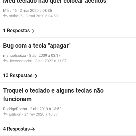
Meu teclado não quer colocar acentos
Mikai46
-
2 mai 2020 à 08:36
ninha25
-
3 mai 2020 à 04:50
1 Respostas
Bug com a tecla "apagar"
manuelsouza
-
8 abr 2009 à 03:17
Joyceamorim
-
3 set 2022 à 11:07
13 Respostas
Troquei o teclado e alguns teclas não
funcionam
RodrigoRocha
-
2 abr 2019 à 13:52
Edilson
-
24 fev 2020 à 10:37
4 Respostas