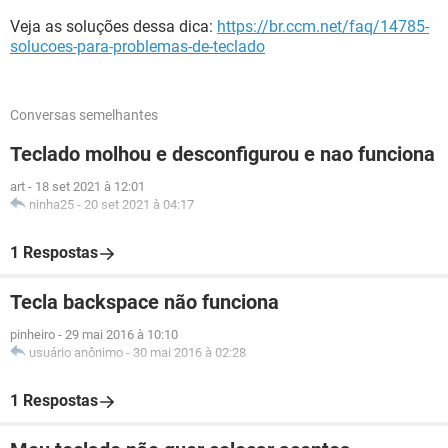
Veja as soluções dessa dica:
https://br.ccm.net/faq/14785-
solucoes-para-problemas-de-teclado
Conversas semelhantes
Teclado molhou e desconfigurou e nao funciona
art
-
18 set 2021 à 12:01
ninha25
-
20 set 2021 à 04:17
1 Respostas
Tecla backspace não funciona
pinheiro
-
29 mai 2016 à 10:10
usuário anônimo
-
30 mai 2016 à 02:28
1 Respostas