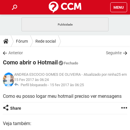
MENU
INÍCIO
JOGOS
WHATSAPP
DICAS
Fórum
Rede social
CELULAR
FACEBOOK
JOGOS
WHATSAPP
DOWNLOADS
Anterior
Seguinte
OUTLOOK
EXCEL
CELULAR
FACEBOOK
Como abrir o Hotmail
INSTAGRAM
JOGOS
GMAIL
WHATSAPP
Fechado
FÓRUM
OUTLOOK
EXCEL
GUIA DE COMPRAS
CELULAR
FACEBOOK
ANDREA ESCOCIO GOMES DE OLIVEIRA
- Atualizado por ninha25 em
INSTAGRAM
JOGOS
GMAIL
WHATSAPP
15 Fev 2017 às 06:24
GLOSSÁRIO
OUTLOOK
EXCEL
Perfil bloqueado -
15 fev 2017 às 06:25
GUIA DE COMPRAS
CELULAR
FACEBOOK
INSTAGRAM
JOGOS
GMAIL
WHATSAPP
Como eu posso logar meu hotmail preciso ver mensagens
OUTLOOK
EXCEL
GUIA DE COMPRAS
CELULAR
FACEBOOK
INSTAGRAM
GMAIL
Share
OUTLOOK
EXCEL
GUIA DE COMPRAS
INSTAGRAM
GMAIL
Veja também: