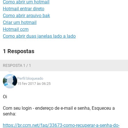
Como abrir um hotmail
GUIA DE COMPRAS
Hotmail entrar direto
Como abrir arquivo bak
Criar um hotmail
Hotmail ccm
Como abrir duas janelas lado a lado
1 Respostas
RESPOSTA 1 / 1
Perfil bloqueado
15 fev 2017 às 06:25
Oi
Com seu login - endereço de e-mail e senha, Esqueceu a
senha:
https://br.ccm.net/faq/33673-como-recuperar-a-senha-do-