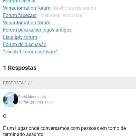
Forumfacecast
GUIA DE COMPRAS
Winautomation forum
- Melhores respostas
Forum facecast
- Melhores respostas
Winautomation forum
Fórum para achar jogos antigos
Lista iptv forum
✓
Fórum de discussão
"Usebb 1 forum software"
1 Respostas
RESPOSTA 1 / 1
Perfil bloqueado
15 fev 2017 às 14:31
Oi
É um liugar onde conversamos com pessoas em torno de
terminado assunto