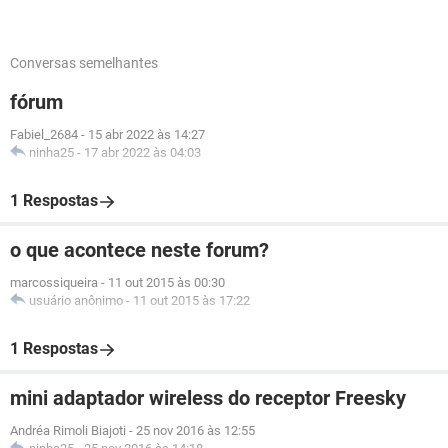
Conversas semelhantes
fórum
Fabiel_2684
-
15 abr 2022 às 14:27
ninha25
-
17 abr 2022 às 04:03
1 Respostas
o que acontece neste forum?
marcossiqueira
-
11 out 2015 às 00:30
usuário anônimo
-
11 out 2015 às 17:22
1 Respostas
mini adaptador wireless do receptor Freesky
Andréa Rimoli Biajoti
-
25 nov 2016 às 12:55