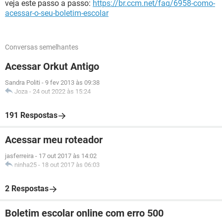
veja este passo a passo:
https://br.ccm.net/faq/6958-como-
acessar-o-seu-boletim-escolar
Conversas semelhantes
Acessar Orkut Antigo
Sandra Politi
-
9 fev 2013 às 09:38
Joza
-
24 out 2022 às 15:24
191 Respostas
Acessar meu roteador
jasferreira
-
17 out 2017 às 14:02
ninha25
-
18 out 2017 às 06:03
2 Respostas
Boletim escolar online com erro 500