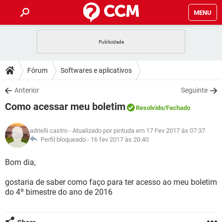
MENU
INÍCIO
JOGOS
WHATSAPP
DICAS
Fórum
Softwares e aplicativos
CELULAR
FACEBOOK
JOGOS
WHATSAPP
DOWNLOADS
Anterior
Seguinte
OUTLOOK
EXCEL
CELULAR
FACEBOOK
Como acessar meu boletim
INSTAGRAM
JOGOS
GMAIL
WHATSAPP
Resolvido
/Fechado
FÓRUM
OUTLOOK
EXCEL
GUIA DE COMPRAS
CELULAR
FACEBOOK
adrielli castro
- Atualizado por pintuda em 17 Fev 2017 às 07:37
INSTAGRAM
JOGOS
GMAIL
WHATSAPP
GLOSSÁRIO
Perfil bloqueado -
16 fev 2017 às 20:40
OUTLOOK
EXCEL
GUIA DE COMPRAS
CELULAR
FACEBOOK
INSTAGRAM
JOGOS
GMAIL
WHATSAPP
Bom dia,
OUTLOOK
EXCEL
GUIA DE COMPRAS
CELULAR
FACEBOOK
gostaria de saber como faço para ter acesso ao meu boletim
INSTAGRAM
GMAIL
do 4º bimestre do ano de 2016
OUTLOOK
EXCEL
GUIA DE COMPRAS
INSTAGRAM
GMAIL