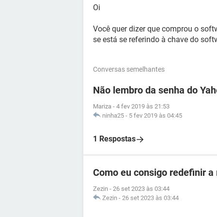
Oi
Você quer dizer que comprou o softw
se está se referindo à chave do so
Conversas semelhantes
Não lembro da senha do Ya
Mariza
-
4 fev 2019 às 21:53
ninha25
-
5 fev 2019 às 04:45
1 Respostas
Como eu consigo redefinir a
Zezin
-
26 set 2023 às 03:44
Zezin
-
26 set 2023 às 03:44