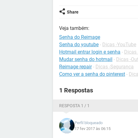
Share
Veja também:
Senha do Reimage
Senha do youtube
-
Dicas -YouTube
Hotmail entrar login e senha
-
Dicas 
Mudar senha do hotmail
-
Dicas -Ou
Reimage repair
-
Dicas -Segurança
Como ver a senha do pinterest
-
Dica
1 Respostas
RESPOSTA 1 / 1
Perfil bloqueado
17 fev 2017 às 06:15