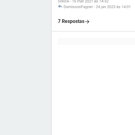
Greice
-
16 mar 2021 às 14:32
DemissonFagner
-
24 jan 2023 às 14:01
7 Respostas