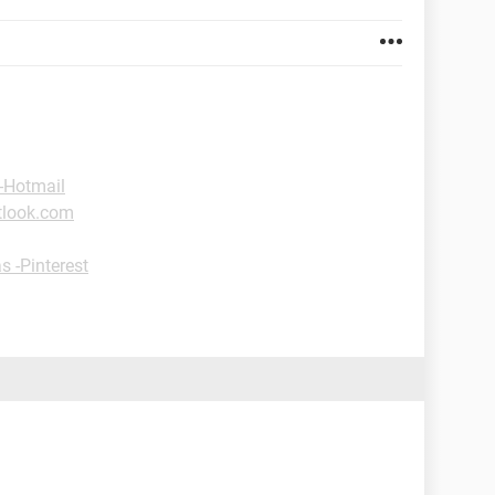
-Hotmail
tlook.com
s -Pinterest