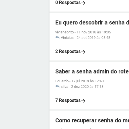
0 Respostas
Eu quero descobrir a senha d
vivianebrito
-
11 nov 2018 às 19:05
Vinicius
-
24 set 2019 às 08:48
2 Respostas
Saber a senha admin do ro
Eduardo
-
17 jul 2019 às 12:40
silva
-
2 dez 2020 às 17:18
7 Respostas
Como recuperar senha do me