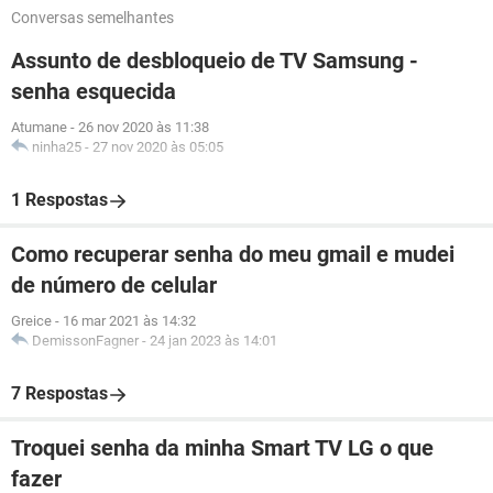
Conversas semelhantes
Assunto de desbloqueio de TV Samsung -
senha esquecida
Atumane
-
26 nov 2020 às 11:38
ninha25
-
27 nov 2020 às 05:05
1 Respostas
Como recuperar senha do meu gmail e mudei
de número de celular
Greice
-
16 mar 2021 às 14:32
DemissonFagner
-
24 jan 2023 às 14:01
7 Respostas
Troquei senha da minha Smart TV LG o que
fazer