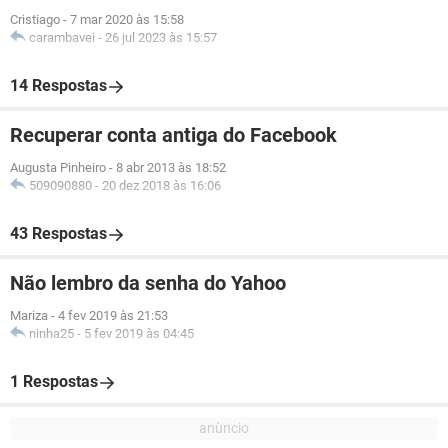
Cristiago
-
7 mar 2020 às 15:58
carambavei
-
26 jul 2023 às 15:57
14 Respostas
Recuperar conta antiga do Facebook
Augusta Pinheiro
-
8 abr 2013 às 18:52
509090880
-
20 dez 2018 às 16:06
43 Respostas
Não lembro da senha do Yahoo
Mariza
-
4 fev 2019 às 21:53
ninha25
-
5 fev 2019 às 04:45
1 Respostas