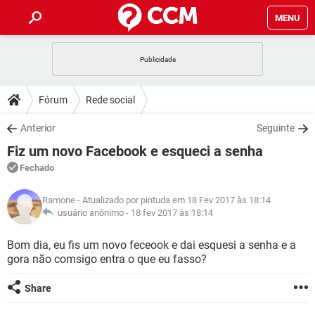
MENU
INÍCIO
JOGOS
WHATSAPP
DICAS
Fórum
Rede social
CELULAR
FACEBOOK
JOGOS
WHATSAPP
DOWNLOADS
Anterior
Seguinte
OUTLOOK
EXCEL
CELULAR
FACEBOOK
Fiz um novo Facebook e esqueci a senha
INSTAGRAM
JOGOS
GMAIL
WHATSAPP
FÓRUM
OUTLOOK
EXCEL
Fechado
GUIA DE COMPRAS
CELULAR
FACEBOOK
INSTAGRAM
JOGOS
GMAIL
WHATSAPP
GLOSSÁRIO
OUTLOOK
Ramone
- Atualizado por pintuda em 18 Fev 2017 às 18:14
EXCEL
GUIA DE COMPRAS
CELULAR
FACEBOOK
usuário anônimo -
18 fev 2017 às 18:14
INSTAGRAM
JOGOS
GMAIL
WHATSAPP
OUTLOOK
EXCEL
Bom dia, eu fis um novo feceook e dai esquesi a senha e a
GUIA DE COMPRAS
CELULAR
FACEBOOK
gora não comsigo entra o que eu fasso?
INSTAGRAM
GMAIL
OUTLOOK
EXCEL
GUIA DE COMPRAS
Share
INSTAGRAM
GMAIL