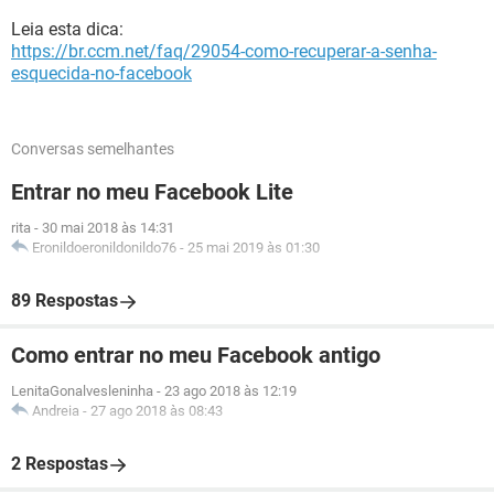
Leia esta dica:
https://br.ccm.net/faq/29054-como-recuperar-a-senha-
esquecida-no-facebook
Conversas semelhantes
Entrar no meu Facebook Lite
rita
-
30 mai 2018 às 14:31
Eronildoeronildonildo76
-
25 mai 2019 às 01:30
89 Respostas
Como entrar no meu Facebook antigo
LenitaGonalvesleninha
-
23 ago 2018 às 12:19
Andreia
-
27 ago 2018 às 08:43
2 Respostas