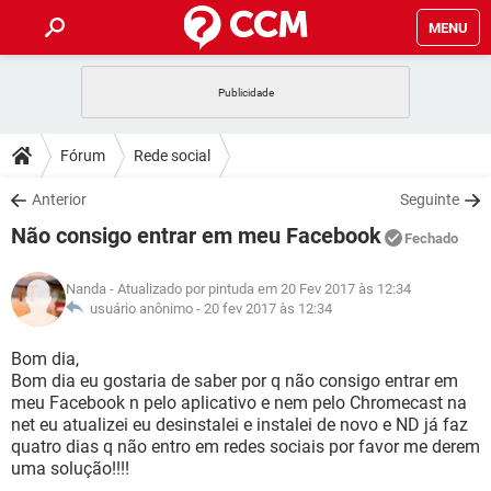
MENU
INÍCIO
JOGOS
WHATSAPP
DICAS
Fórum
Rede social
CELULAR
FACEBOOK
JOGOS
WHATSAPP
DOWNLOADS
Anterior
Seguinte
OUTLOOK
EXCEL
CELULAR
FACEBOOK
Não consigo entrar em meu Facebook
INSTAGRAM
JOGOS
GMAIL
WHATSAPP
Fechado
FÓRUM
OUTLOOK
EXCEL
GUIA DE COMPRAS
CELULAR
FACEBOOK
Nanda
- Atualizado por pintuda em 20 Fev 2017 às 12:34
INSTAGRAM
JOGOS
GMAIL
WHATSAPP
GLOSSÁRIO
usuário anônimo -
20 fev 2017 às 12:34
OUTLOOK
EXCEL
GUIA DE COMPRAS
CELULAR
FACEBOOK
INSTAGRAM
JOGOS
GMAIL
WHATSAPP
Bom dia,
OUTLOOK
EXCEL
Bom dia eu gostaria de saber por q não consigo entrar em
GUIA DE COMPRAS
CELULAR
FACEBOOK
meu Facebook n pelo aplicativo e nem pelo Chromecast na
INSTAGRAM
GMAIL
net eu atualizei eu desinstalei e instalei de novo e ND já faz
OUTLOOK
EXCEL
GUIA DE COMPRAS
quatro dias q não entro em redes sociais por favor me derem
INSTAGRAM
GMAIL
uma solução!!!!