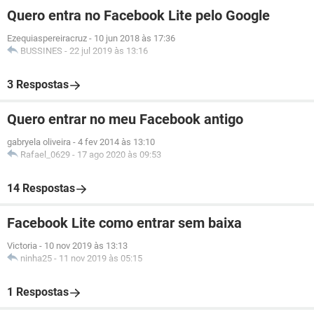
Quero entra no Facebook Lite pelo Google
Ezequiaspereiracruz
-
10 jun 2018 às 17:36
BUSSINES
-
22 jul 2019 às 13:16
3 Respostas
Quero entrar no meu Facebook antigo
gabryela oliveira
-
4 fev 2014 às 13:10
Rafael_0629
-
17 ago 2020 às 09:53
14 Respostas
Facebook Lite como entrar sem baixa
Victoria
-
10 nov 2019 às 13:13
ninha25
-
11 nov 2019 às 05:15
1 Respostas