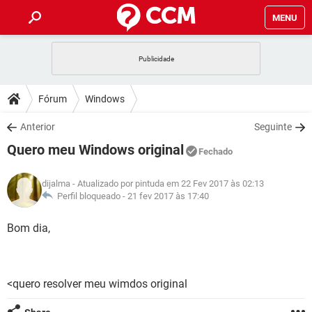
MENU
INÍCIO
JOGOS
WHATSAPP
DICAS
Fórum
Windows
CELULAR
FACEBOOK
JOGOS
WHATSAPP
DOWNLOADS
Anterior
Seguinte
OUTLOOK
EXCEL
CELULAR
FACEBOOK
Quero meu Windows original
INSTAGRAM
JOGOS
GMAIL
WHATSAPP
Fechado
FÓRUM
OUTLOOK
EXCEL
GUIA DE COMPRAS
CELULAR
FACEBOOK
dijalma
- Atualizado por pintuda em 22 Fev 2017 às 02:13
INSTAGRAM
JOGOS
GMAIL
WHATSAPP
GLOSSÁRIO
Perfil bloqueado -
21 fev 2017 às 17:40
OUTLOOK
EXCEL
GUIA DE COMPRAS
CELULAR
FACEBOOK
INSTAGRAM
JOGOS
GMAIL
WHATSAPP
Bom dia,
OUTLOOK
EXCEL
GUIA DE COMPRAS
CELULAR
FACEBOOK
INSTAGRAM
GMAIL
OUTLOOK
EXCEL
GUIA DE COMPRAS
<quero resolver meu wimdos original
INSTAGRAM
GMAIL