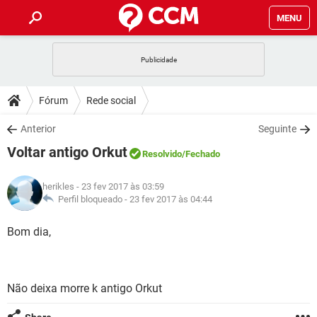
MENU
INÍCIO
JOGOS
WHATSAPP
DICAS
Fórum
Rede social
CELULAR
FACEBOOK
JOGOS
WHATSAPP
DOWNLOADS
Anterior
Seguinte
OUTLOOK
EXCEL
CELULAR
FACEBOOK
Voltar antigo Orkut
INSTAGRAM
JOGOS
GMAIL
WHATSAPP
Resolvido
/Fechado
FÓRUM
OUTLOOK
EXCEL
GUIA DE COMPRAS
CELULAR
FACEBOOK
herikles
- 23 fev 2017 às 03:59
INSTAGRAM
JOGOS
GMAIL
WHATSAPP
GLOSSÁRIO
Perfil bloqueado -
23 fev 2017 às 04:44
OUTLOOK
EXCEL
GUIA DE COMPRAS
CELULAR
FACEBOOK
INSTAGRAM
JOGOS
GMAIL
WHATSAPP
Bom dia,
OUTLOOK
EXCEL
GUIA DE COMPRAS
CELULAR
FACEBOOK
INSTAGRAM
GMAIL
OUTLOOK
EXCEL
GUIA DE COMPRAS
Não deixa morre k antigo Orkut
INSTAGRAM
GMAIL