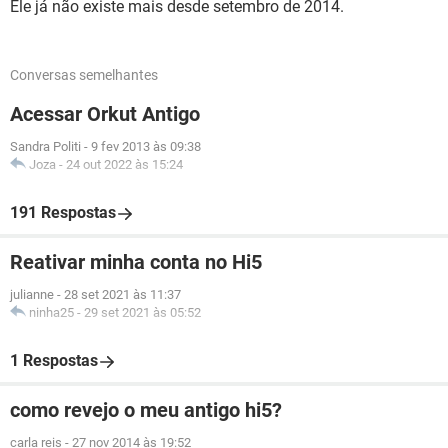
Ele já não existe mais desde setembro de 2014.
Conversas semelhantes
Acessar Orkut Antigo
Sandra Politi
-
9 fev 2013 às 09:38
Joza
-
24 out 2022 às 15:24
191 Respostas
Reativar minha conta no Hi5
julianne
-
28 set 2021 às 11:37
ninha25
-
29 set 2021 às 05:52
1 Respostas
como revejo o meu antigo hi5?
carla reis
-
27 nov 2014 às 19:52