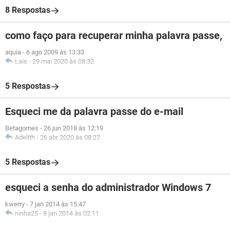
8 Respostas
como faço para recuperar minha palavra passe,
aquia
-
6 ago 2009 às 13:33
Lais
-
29 mai 2020 às 08:32
5 Respostas
Esqueci me da palavra passe do e-mail
Betagomes
-
26 jun 2018 às 12:19
Adelith
-
26 abr 2020 às 08:27
5 Respostas
esqueci a senha do administrador Windows 7
kwerry
-
7 jan 2014 às 15:47
ninha25
-
8 jan 2014 às 02:11