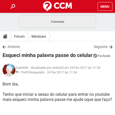
MENU
INÍCIO
JOGOS
WHATSAPP
DICAS
Fórum
Windows
CELULAR
FACEBOOK
JOGOS
WHATSAPP
DOWNLOADS
Anterior
Seguinte
OUTLOOK
EXCEL
CELULAR
FACEBOOK
Esqueci minha palavra passe do celular
INSTAGRAM
JOGOS
GMAIL
WHATSAPP
Fechado
FÓRUM
OUTLOOK
EXCEL
GUIA DE COMPRAS
CELULAR
FACEBOOK
Gabrielle
- Atualizado por ninha25 em 24 Fev 2017 às 11:34
INSTAGRAM
JOGOS
GMAIL
WHATSAPP
GLOSSÁRIO
Perfil bloqueado -
24 fev 2017 às 11:34
OUTLOOK
EXCEL
GUIA DE COMPRAS
CELULAR
FACEBOOK
INSTAGRAM
JOGOS
GMAIL
WHATSAPP
Bom dia,
OUTLOOK
EXCEL
GUIA DE COMPRAS
CELULAR
FACEBOOK
Tenho que iniciar a sesao do celular para entrar no youtube
INSTAGRAM
GMAIL
mais esqueci minha palavra passe me ajude oque que faço?
OUTLOOK
EXCEL
GUIA DE COMPRAS
INSTAGRAM
GMAIL