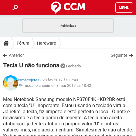
MENU
INÍCIO
JOGOS
WHATSAPP
DICAS
Fórum
Hardware
CELULAR
FACEBOOK
JOGOS
WHATSAPP
DOWNLOADS
Anterior
Seguinte
OUTLOOK
EXCEL
CELULAR
FACEBOOK
Tecla U não funciona
INSTAGRAM
JOGOS
GMAIL
WHATSAPP
Fechado
FÓRUM
OUTLOOK
EXCEL
GUIA DE COMPRAS
CELULAR
FACEBOOK
ismacojeres
- 28 fev 2017 às 17:43
INSTAGRAM
JOGOS
GMAIL
WHATSAPP
GLOSSÁRIO
usuário anônimo -
3 mar 2017 às 18:42
OUTLOOK
EXCEL
GUIA DE COMPRAS
CELULAR
FACEBOOK
INSTAGRAM
JOGOS
GMAIL
WHATSAPP
Meu Notebook Sansung modelo NP370E4K - KD2BR está
OUTLOOK
EXCEL
com a tecla "U" inoperante. Estou usando o teclado virtual.
GUIA DE COMPRAS
CELULAR
FACEBOOK
Já retirei a tecla, fiz limpeza e está perfeito o local. O note é
INSTAGRAM
GMAIL
novíssimo e a tecla parou de repente. A tecla não aceita
OUTLOOK
EXCEL
GUIA DE COMPRAS
atribuição, já tentei atribuir o próprio valor "U" e outros
INSTAGRAM
GMAIL
valores, mas, não aceita nenhum. Simplesmente não atende.
Se haver algum recurso que alguém saiba, gostaria de saber,