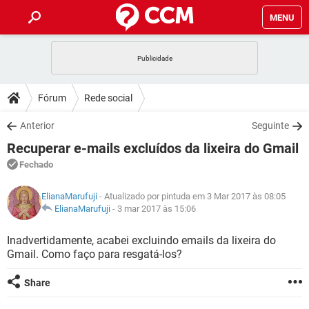
MENU
INÍCIO
JOGOS
WHATSAPP
DICAS
Fórum
Rede social
CELULAR
FACEBOOK
JOGOS
WHATSAPP
DOWNLOADS
Anterior
Seguinte
OUTLOOK
EXCEL
CELULAR
FACEBOOK
Recuperar e-mails excluídos da lixeira do Gmail
INSTAGRAM
JOGOS
GMAIL
WHATSAPP
FÓRUM
OUTLOOK
EXCEL
Fechado
GUIA DE COMPRAS
CELULAR
FACEBOOK
INSTAGRAM
JOGOS
GMAIL
WHATSAPP
GLOSSÁRIO
OUTLOOK
ElianaMarufuji
- Atualizado por pintuda em 3 Mar 2017 às 08:05
EXCEL
GUIA DE COMPRAS
CELULAR
FACEBOOK
ElianaMarufuji
-
3 mar 2017 às 15:06
INSTAGRAM
JOGOS
GMAIL
WHATSAPP
OUTLOOK
EXCEL
Inadvertidamente, acabei excluindo emails da lixeira do
GUIA DE COMPRAS
CELULAR
FACEBOOK
Gmail. Como faço para resgatá-los?
INSTAGRAM
GMAIL
OUTLOOK
EXCEL
GUIA DE COMPRAS
Share
INSTAGRAM
GMAIL