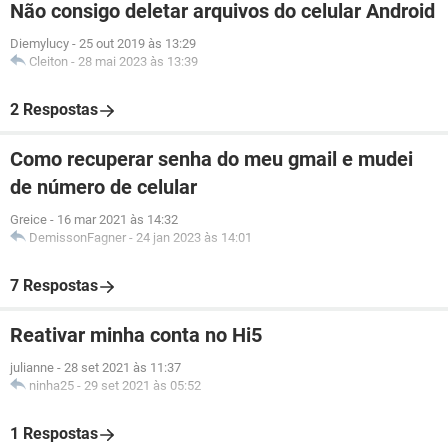
Não consigo deletar arquivos do celular Android
Diemylucy
-
25 out 2019 às 13:29
Cleiton
-
28 mai 2023 às 13:39
2 Respostas
Como recuperar senha do meu gmail e mudei
de número de celular
Greice
-
16 mar 2021 às 14:32
DemissonFagner
-
24 jan 2023 às 14:01
7 Respostas
Reativar minha conta no Hi5
julianne
-
28 set 2021 às 11:37
ninha25
-
29 set 2021 às 05:52
1 Respostas