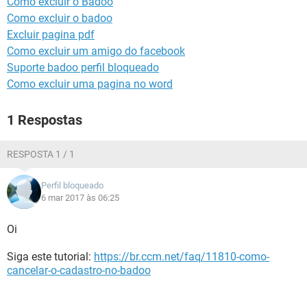
Como excluir o Badoo
GUIA DE COMPRAS
Como excluir o badoo
Excluir pagina pdf
Como excluir um amigo do facebook
Suporte badoo perfil bloqueado
Como excluir uma pagina no word
1 Respostas
RESPOSTA 1 / 1
Perfil bloqueado
6 mar 2017 às 06:25
Oi
Siga este tutorial:
https://br.ccm.net/faq/11810-como-
cancelar-o-cadastro-no-badoo