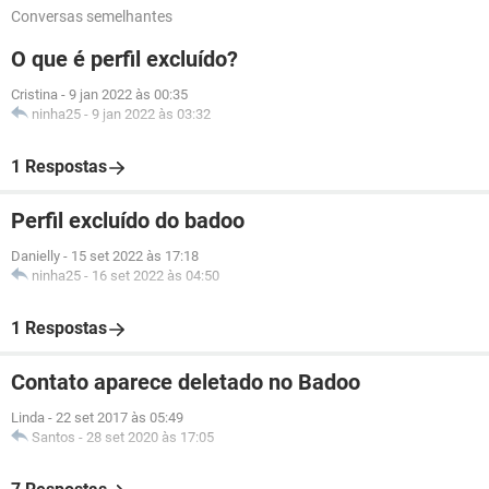
Conversas semelhantes
O que é perfil excluído?
Cristina
-
9 jan 2022 às 00:35
ninha25
-
9 jan 2022 às 03:32
1 Respostas
Perfil excluído do badoo
Danielly
-
15 set 2022 às 17:18
ninha25
-
16 set 2022 às 04:50
1 Respostas
Contato aparece deletado no Badoo
Linda
-
22 set 2017 às 05:49
Santos
-
28 set 2020 às 17:05