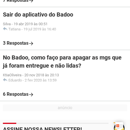
7 Respostas
Sair do aplicativo do Badoo
Silva
-
19 abr 2019 às 00:51
Tatiana
-
19 jul 2019 às 16:40
3 Respostas
No Badoo, como faço para apagar as mgs que
já foram entregue e não lidas?
KtiaOliveira
-
20 nov 2018 às 20:13
Eduardo
-
2 fev 2020 às 13:59
6 Respostas
ASSINE NOSSA NEWSLETTER!