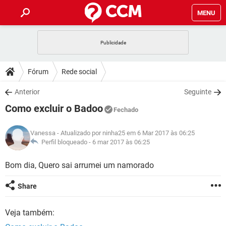
MENU
INÍCIO
JOGOS
WHATSAPP
DICAS
Fórum
Rede social
CELULAR
FACEBOOK
JOGOS
WHATSAPP
DOWNLOADS
Anterior
Seguinte
OUTLOOK
EXCEL
CELULAR
FACEBOOK
Como excluir o Badoo
INSTAGRAM
JOGOS
GMAIL
WHATSAPP
Fechado
FÓRUM
OUTLOOK
EXCEL
GUIA DE COMPRAS
CELULAR
FACEBOOK
Vanessa
- Atualizado por ninha25 em 6 Mar 2017 às 06:25
INSTAGRAM
JOGOS
GMAIL
WHATSAPP
GLOSSÁRIO
Perfil bloqueado -
6 mar 2017 às 06:25
OUTLOOK
EXCEL
GUIA DE COMPRAS
CELULAR
FACEBOOK
INSTAGRAM
JOGOS
GMAIL
WHATSAPP
Bom dia, Quero sai arrumei um namorado
OUTLOOK
EXCEL
GUIA DE COMPRAS
CELULAR
FACEBOOK
Share
INSTAGRAM
GMAIL
OUTLOOK
EXCEL
GUIA DE COMPRAS
Veja também:
INSTAGRAM
GMAIL