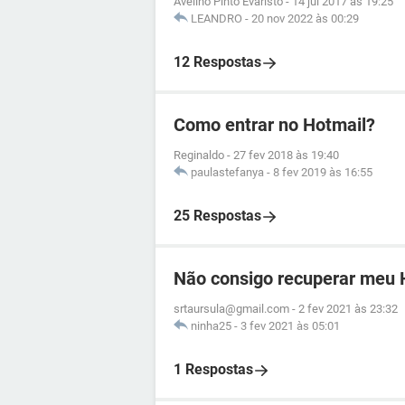
Avelino Pinto Evaristo
-
14 jul 2017 às 19:25
LEANDRO
-
20 nov 2022 às 00:29
12 Respostas
Como entrar no Hotmail?
Reginaldo
-
27 fev 2018 às 19:40
paulastefanya
-
8 fev 2019 às 16:55
25 Respostas
Não consigo recuperar meu 
srtaursula@gmail.com
-
2 fev 2021 às 23:32
ninha25
-
3 fev 2021 às 05:01
1 Respostas