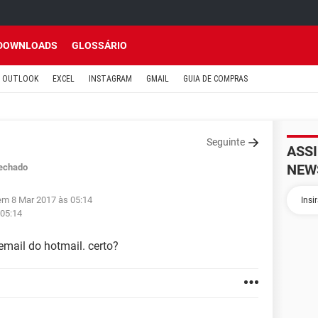
DOWNLOADS
GLOSSÁRIO
OUTLOOK
EXCEL
INSTAGRAM
GMAIL
GUIA DE COMPRAS
Seguinte
ASS
NEW
echado
 em 8 Mar 2017 às 05:14
 05:14
email do hotmail. certo?