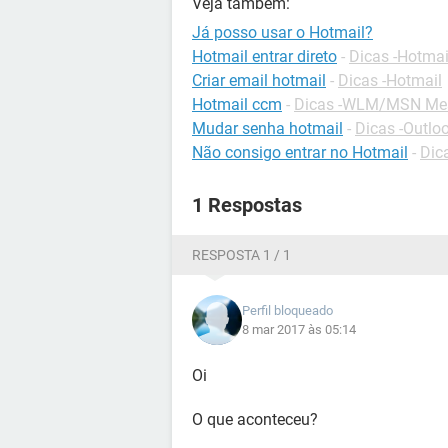
Veja também:
Já posso usar o Hotmail?
Hotmail entrar direto
-
Dicas -Hotmai
Criar email hotmail
-
Dicas -Hotmail
Hotmail ccm
-
Dicas -WLM/MSN Me
Mudar senha hotmail
-
Dicas -Outlo
Não consigo entrar no Hotmail
-
Dic
1 Respostas
RESPOSTA 1 / 1
Perfil bloqueado
8 mar 2017 às 05:14
Oi
O que aconteceu?