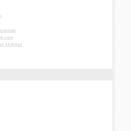
l
ssenger
ok.com
as -Hotmail