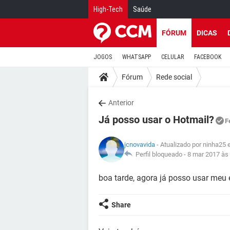
High-Tech
Saúde
FÓRUM
DICAS
JOGOS
WHATSAPP
CELULAR
FACEBOOK
Fórum
Rede social
Anterior
Já posso usar o Hotmail?
F
jcnovavida
- Atualizado por ninha25
Perfil bloqueado -
8 mar 2017 às
boa tarde, agora já posso usar meu 
Share